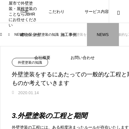
TOP
こだわり
サービス内容
ニュース
ブログ
チラシ
お客様
建物保全士
施工事例
NEWS
NEWS
外壁塗装の知識
外壁塗装をするにあたっての一般的な
JBHR横浜
JBHR名古屋
施工事例
施工事例
会社概要
お問い合わせ
NEW
外壁塗装の知識
外壁塗装をするにあたっての一般的な工程と
ものか考えていきます
2020.01.14
JBHR横浜の施工事例
JBHR名古屋の施工事
になります。
例になります。
お盆に伴う休業のお知らせ
川崎市でリノベーションを検討する方
NEW
お客様アンケート405
藤沢市でリノベーションを検討する方
川崎市でリノベーションを検討する方
NEW
クーリング・オフ手続きのお知らせ
【年収6
座間市の
建物の点
お客様ア
火災報知
座間市の
施工の際
3.外壁塗装の工程と期間
へ｜後悔しない計画の立て方と相談先
へ｜費用・進め方・会社選びのポイン
へ｜後悔しない計画の立て方と相談先
場管理サ
JBHRに
門家へ 
はあるの
JBHRに
2026.07.30
2021.04.25
2026.01.25
2021.04.25
2024.04.26
2026.01
2020.05
の選び方
ト
の選び方
髪型自由
外壁塗装の工程には、ある程度決まったルールが存在いたします
2026.07.01
2026.08.01
2026.07.01
2026.04
2026.06
2020.03
2026.04
2026.06