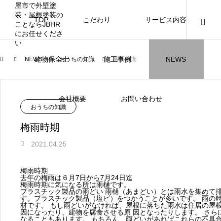
TOP
こだわり
サービス内容
ニュース
ブログ
チラシ
お客様
建物保全士
施工事例
NEWS
NEWS
おうちの知識
梅雨時期
JBHR横浜
JBHR名古屋
施工事例
施工事例
会社概要
お問い合わせ
おうちの知識
梅雨時期
2021.04.25
JBHR横浜の施工事例
JBHR名古屋の施工事
梅雨時期
になります。
例になります。
去年の梅雨は６月7日から7月24日迄
梅雨時期に気になる所は雨樋です。
プラスチック製品の雨どい 雨樋（あまどい）とは雨水を集めて排
お盆に伴う休業のお知らせ
川崎市でリノベーションを検討する方
NEW
お客様アンケート405
藤沢市でリノベーションを検討する方
川崎市でリノベーションを検討する方
NEW
クーリング・オフ手続きのお知らせ
【年収6
座間市の
建物の点
お客様ア
火災報知
座間市の
施工の際
す。プラスチック製品（塩ビ）をつかうことが多いです。 雨の
へ｜後悔しない計画の立て方と相談先
へ｜費用・進め方・会社選びのポイン
へ｜後悔しない計画の立て方と相談先
場管理サ
JBHRに
門家へ 
はあるの
JBHRに
材です。 もし雨どいがなければ、屋根に落ちた雨水は住居の屋根
2026.07.30
2021.04.25
2026.01.25
2021.04.25
2024.04.26
2026.01
2020.05
因になったり、建物を腐食させる原 因となったりします。 さら
の選び方
ト
の選び方
髪型自由
なることもあります。 もちろん、雨どいがあればこれらの不具
2026.07.01
2026.08.01
2026.07.01
2026.04
2026.06
2020.03
2026.04
2026.06