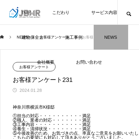
TOP
こだわり
サービス内容
ニュース
ブログ
チラシ
お客様
建物保全士
施工事例
NEWS
NEWS
お客様アンケート
お客様アンケート231
JBHR横浜
JBHR名古屋
施工事例
施工事例
会社概要
お問い合わせ
NEW
お客様アンケート
お客様アンケート231
2024.01.28
JBHR横浜の施工事例
JBHR名古屋の施工事
神奈川県横浜市K様邸
になります。
例になります。
①担当の対応・・・・・・・・・・満足
②職人、業者の対応・・・・・・・満足
お盆に伴う休業のお知らせ
川崎市でリノベーションを検討する方
NEW
お客様アンケート405
藤沢市でリノベーションを検討する方
川崎市でリノベーションを検討する方
NEW
クーリング・オフ手続きのお知らせ
【年収6
座間市の
建物の点
お客様ア
火災報知
座間市の
施工の際
③工事内容・・・・・・・・・・・満足
へ｜後悔しない計画の立て方と相談先
へ｜費用・進め方・会社選びのポイン
へ｜後悔しない計画の立て方と相談先
④養生・清掃状況・・・・・・・・満足
場管理サ
JBHRに
門家へ 
はあるの
JBHRに
2026.07.30
2021.04.25
2026.01.25
2021.04.25
2024.04.26
2026.01
2020.05
⑤今後改善のため、お気づきの点、率直なご意見をお願いいたし
の選び方
ト
の選び方
髪型自由
こちらの要望にも対応して頂きありがとうございました。
2026.07.01
2026.08.01
2026.07.01
2026.04
2026.06
2020.03
2026.04
2026.06