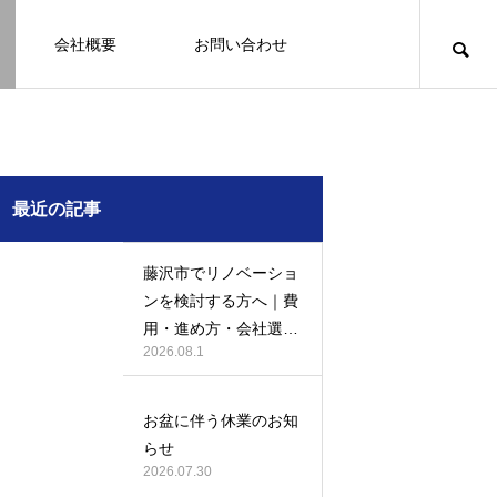
会社概要
お問い合わせ
知識
足場幕
クーリング・オフ
壁
塗装
例
施工事例
最近の記事
藤沢市でリノベーショ
ンを検討する方へ｜費
用・進め方・会社選び
2026.08.1
のポイント
例になり
塗装の施工事例になり
ます。
お盆に伴う休業のお知
お客様アンケート401
鎌倉市の外壁・屋根塗装は地域密着の
建物の点検・維持管理は信頼できる専
お客様アンケート403
外構はコンクリートと芝生どっちが良
鎌倉市の外壁・屋根塗装は地域密着の
らせ
JBHRへ
門家へ （チラシ）
い？それぞれの特徴と選び方のポイン
JBHRへ
2026.01.24
2026.01.24
2026.07.30
トとは
2026.05.01
2020.03.09
2026.04.14
2026.05.01