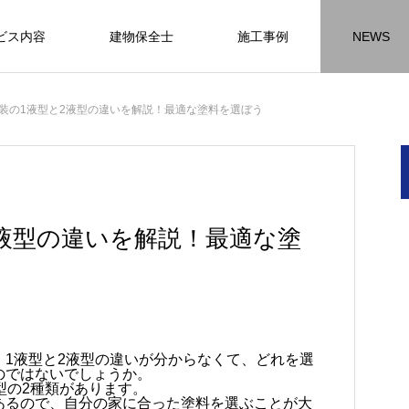
ビス内容
建物保全士
施工事例
NEWS
チラシ
お客様アンケート
おうちの知識
外壁塗装の
装の1液型と2液型の違いを解説！最適な塗料を選ぼう
HR名古屋
内装工事
外
施工事例
施工事例
施工事
2液型の違いを解説！最適な塗
名古屋の施工事
内装工事の施工事例に
外壁の施工事
ります。
なります。
ます。
方
方
方
【年収600万も可能】未経験歓迎の現
座間市の外壁塗装と屋根リフォームは
建物の点検・維持管理は信頼できる専
お客様アンケート404
火災報知器の設置義務とは？使用期限
座間市の外壁塗装と屋根リフォームは
施工の際は足場幕を設置しています
、1液型と2液型の違いが分からなくて、どれを選
のではないでしょうか。
先
ン
先
場管理サポート★残業代100％支給／
JBHRにお任せ
門家へ （チラシ）②
はあるのかを解説
JBHRにお任せ
2026.01.25
2020.05.25
型の2種類があります。
髪型自由
あるので、自分の家に合った塗料を選ぶことが大
2026.04.13
2026.06.01
2020.03.09
2026.04.18
2026.06.01