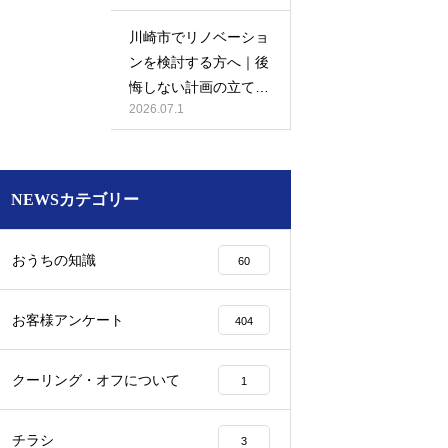
川崎市でリノベーショ
ンを検討する方へ｜後
悔しない計画の立て方
2026.07.1
と相談先の選び方
NEWSカテゴリー
おうちの知識
60
お客様アンケート
404
クーリング・オフについて
1
チラシ
3