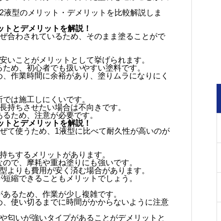
2液型のメリット・デメリットを比較解説しま
ットとデメリットを解説！
混ぜ合わされているため、そのまま塗ることがで
的安いことがメリットとして挙げられます。
るため、初心者でも扱いやすい塗料です。
め、作業時間に余裕があり、塗りムラになりにく
。
所では施工しにくいです。
、長持ちさせたい場合は不向きです。
あるため、注意が必要です。
ットとデメリットを解説！
混ぜて使うため、1液型に比べて耐久性が高いのが
長持ちするメリットがあります。
なので、摩耗や重ね塗りにも強いです。
液型よりも費用が安く済む場合があります。
が短縮できることもメリットでしょう。
があるため、作業が少し複雑です。
め、使い切るまでに時間がかからないように注意
とや匂いが強いタイプがあることがデメリットと