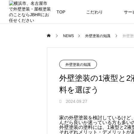
TOP
こだわり
サー
ニュース
ブログ
NEWS
外壁塗装の知識
外壁塗
JBHR横浜
JB
施工事例
NEW
外壁塗装の知識
外壁塗装の1液型と
料を選ぼう
JBHR横浜の施工事例
JBHR
2024.09.27
になります。
例にな
お盆に伴う休業のお知らせ
川崎市でリノベーションを検討する
NEW
お客様アンケート405
藤沢市でリノベーションを検討する
川崎市でリノベーションを検討する
NEW
クーリング・オフ手続きのお知らせ
家の外壁塗装を検討しているけど
んだら良いか迷っている方も多い
へ｜後悔しない計画の立て方と相談
へ｜費用・進め方・会社選びのポイ
へ｜後悔しない計画の立て方と相談
2026.07.30
2021.04.25
2026.01.25
2021.04.25
2024.04.26
外壁塗装の塗料には、1液型と2液
の選び方
ト
の選び方
それぞれメリット・デメリットが
2026.07.01
2026.08.01
2026.07.01