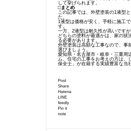
して挙げられます。
□まとめ
この記事では、外壁塗装の1液型
た。
1液型は価格が安く、手軽に施工で
す。
一方、2液型は耐久性が高いです
どちらの塗料が最適かは、家の状
る必要があります。
外壁塗装は高額な工事なので、事
選びましょう。
愛知県・名古屋市・岐阜・三重周
ム、住宅の工事をお考えの方は、
保全士」が在籍する実績豊富な当
Post
Share
Hatena
LINE
feedly
Pin it
note