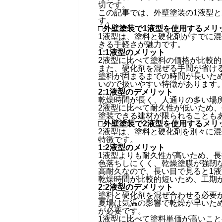
切です。
この記事では、外壁塗装の1液型と
す。
□外壁塗装で1液型を使用するメリ
1液型は、塗料と硬化剤がすでに
きる手軽さが魅力です。
1:1液型のメリット
2液型に比べて塗料の価格が比較
また、硬化剤を混ぜる手間が省け
塗料が固まるまでの時間が長いた
いので扱いやすい特徴があります
2:1液型のデメリット
乾燥時間が長く、人通りの多い場
2液型に比べて耐久性が低いため
塗装できる建材が限られることも
□外壁塗装で2液型を使用するメリ
2液型は、塗料と硬化剤を別々に
特徴です。
1:2液型のメリット
1液型よりも耐久性が高いため、
色落ちしにくく、乾燥塗膜が強靭
高耐久なので、長い目で見ると1
乾燥時間が比較的短いため、工期
2:2液型のデメリット
塗料と硬化剤を混ぜ合わせる必要
夏場は気温の影響で乾燥が早いた
が必要です。
1液型に比べて塗料単価が高いこ