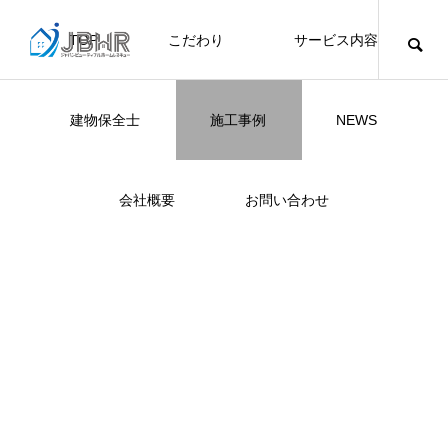
TOP
こだわり
サービス内容
工事内容
今回は、昔ながらの和室を現代のライフスタイルに合わ
ニュース
ブログ
チラシ
お客様
洋室へと変更する、和室リノベーション工事を行いまし
建物保全士
施工事例
NEWS
JBHR YOKOHAMA
JBHR横浜
JBHR名古屋
空間である反面、重い家具が置きにくかったり、収納が
JBHR横浜
施工事例
施工事例
わなかったりとお悩みの方も多くいらっしゃいます。床
会社概要
お問い合わせ
NEW
グへ、収納を押し入れからクローゼットへ変更すること
とデザイン性を大きく向上させる重要な内装工事です。
作業手順
JBHR横浜の施工事例
JBHR名古屋の施工事
①現場確認・解体作業
になります。
例になります。
まずはお部屋全体の状態を確認し、既存の畳、襖、木目
お盆に伴う休業のお知らせ
川崎市でリノベーションを検討する方
NEW
お客様アンケート405
藤沢市でリノベーションを検討する方
川崎市でリノベーションを検討する方
NEW
クーリング・オフ手続きのお知らせ
【年収6
座間市の
建物の点
お客様ア
火災報知
座間市の
施工の際
に撤去しました。
へ｜後悔しない計画の立て方と相談先
へ｜費用・進め方・会社選びのポイン
へ｜後悔しない計画の立て方と相談先
場管理サ
JBHRに
門家へ 
はあるの
JBHRに
2026.07.30
2021.04.25
2026.01.25
2021.04.25
2024.04.26
2026.01
2020.05
の選び方
ト
の選び方
髪型自由
②下地造作・電気配線
2026.07.01
2026.08.01
2026.07.01
2026.04
2026.06
2020.03
2026.04
2026.06