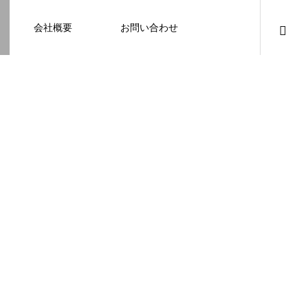
会社概要
お問い合わせ
知識
足場幕
クーリング・オフ
壁
塗装
例
施工事例
例になり
塗装の施工事例になり
ます。
お客様アンケート401
鎌倉市の外壁・屋根塗装は地域密着の
建物の点検・維持管理は信頼できる専
お客様アンケート403
外構はコンクリートと芝生どっちが良
鎌倉市の外壁・屋根塗装は地域密着の
JBHRへ
門家へ （チラシ）
い？それぞれの特徴と選び方のポイン
JBHRへ
2026.01.24
2026.01.24
トとは
2026.05.01
2020.03.09
2026.04.14
2026.05.01