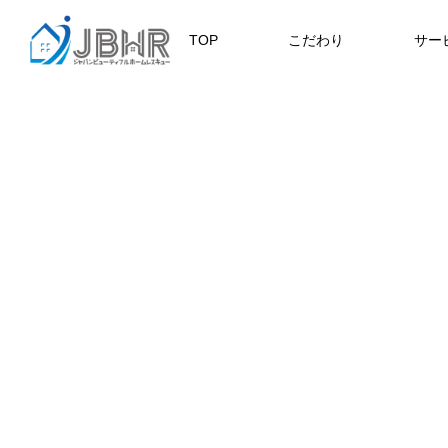
TOP
こだわり
サー
ニュース
ブログ
JBHR横浜
JB
施工事例
NEW
JBHR横浜の施工事例
JBHR
になります。
例にな
お盆に伴う休業のお知らせ
川崎市でリノベーションを検討する
NEW
お客様アンケート405
藤沢市でリノベーションを検討する
川崎市でリノベーションを検討する
NEW
クーリング・オフ手続きのお知らせ
へ｜後悔しない計画の立て方と相談
へ｜費用・進め方・会社選びのポイ
へ｜後悔しない計画の立て方と相談
2026.07.30
2021.04.25
2026.01.25
2021.04.25
2024.04.26
の選び方
ト
の選び方
2026.07.01
2026.08.01
2026.07.01