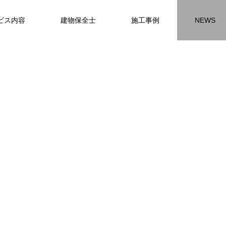
ビス内容
建物保全士
施工事例
NEWS
チラシ
お客様アンケート
おうちの知識
外壁塗装の
HR名古屋
内装工事
外
施工事例
施工事例
施工事
名古屋の施工事
内装工事の施工事例に
外壁の施工事
ります。
なります。
ます。
方
方
方
【年収600万も可能】未経験歓迎の現
座間市の外壁塗装と屋根リフォームは
建物の点検・維持管理は信頼できる専
お客様アンケート404
火災報知器の設置義務とは？使用期限
座間市の外壁塗装と屋根リフォームは
施工の際は足場幕を設置しています
先
ン
先
場管理サポート★残業代100％支給／
JBHRにお任せ
門家へ （チラシ）②
はあるのかを解説
JBHRにお任せ
2026.01.25
2020.05.25
髪型自由
2026.04.13
2026.06.01
2020.03.09
2026.04.18
2026.06.01