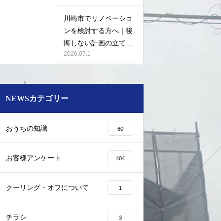
川崎市でリノベーショ
ンを検討する方へ｜後
悔しない計画の立て方
2026.07.1
と相談先の選び方
NEWSカテゴリー
おうちの知識
60
お客様アンケート
404
クーリング・オフについて
1
チラシ
3