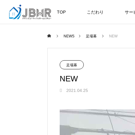
TOP
こだわり
サー
ニュース
ブログ
NEWS
足場幕
NEW
JBHR横浜
JB
施工事例
足場幕
NEW
2021.04.25
JBHR横浜の施工事例
JBHR
になります。
例にな
お盆に伴う休業のお知らせ
川崎市でリノベーションを検討する
NEW
お客様アンケート405
藤沢市でリノベーションを検討する
川崎市でリノベーションを検討する
NEW
クーリング・オフ手続きのお知らせ
へ｜後悔しない計画の立て方と相談
へ｜費用・進め方・会社選びのポイ
へ｜後悔しない計画の立て方と相談
2026.07.30
2021.04.25
2026.01.25
2021.04.25
2024.04.26
の選び方
ト
の選び方
2026.07.01
2026.08.01
2026.07.01