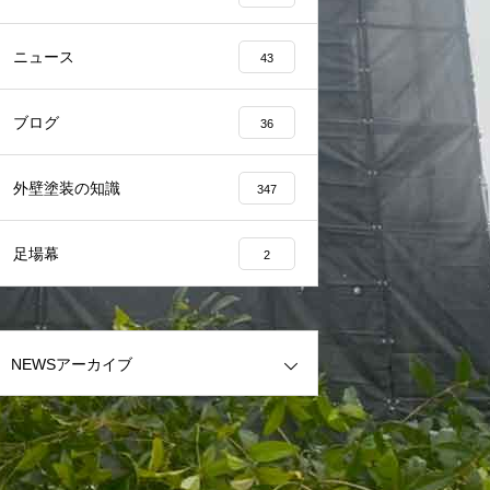
ニュース
43
ブログ
36
外壁塗装の知識
347
足場幕
2
NEWSアーカイブ