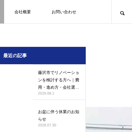
会社概要
お問い合わせ
知識
足場幕
クーリング・オフ
壁
塗装
例
施工事例
最近の記事
藤沢市でリノベーショ
ンを検討する方へ｜費
用・進め方・会社選び
2026.08.1
のポイント
例になり
塗装の施工事例になり
ます。
お盆に伴う休業のお知
お客様アンケート401
鎌倉市の外壁・屋根塗装は地域密着の
建物の点検・維持管理は信頼できる専
お客様アンケート403
外構はコンクリートと芝生どっちが良
鎌倉市の外壁・屋根塗装は地域密着の
らせ
JBHRへ
門家へ （チラシ）
い？それぞれの特徴と選び方のポイン
JBHRへ
2026.01.24
2026.01.24
2026.07.30
トとは
2026.05.01
2020.03.09
2026.04.14
2026.05.01