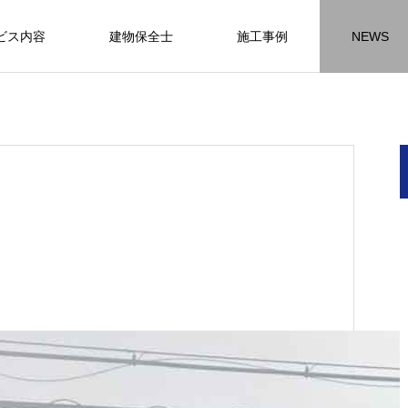
ビス内容
建物保全士
施工事例
NEWS
チラシ
お客様アンケート
おうちの知識
外壁塗装の
HR名古屋
内装工事
外
施工事例
施工事例
施工事
名古屋の施工事
内装工事の施工事例に
外壁の施工事
ります。
なります。
ます。
方
方
方
【年収600万も可能】未経験歓迎の現
座間市の外壁塗装と屋根リフォームは
建物の点検・維持管理は信頼できる専
お客様アンケート404
火災報知器の設置義務とは？使用期限
座間市の外壁塗装と屋根リフォームは
施工の際は足場幕を設置しています
先
ン
先
場管理サポート★残業代100％支給／
JBHRにお任せ
門家へ （チラシ）②
はあるのかを解説
JBHRにお任せ
2026.01.25
2020.05.25
髪型自由
2026.04.13
2026.06.01
2020.03.09
2026.04.18
2026.06.01