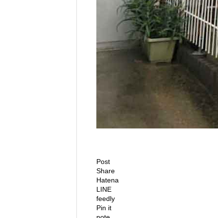
Post
Share
Hatena
LINE
feedly
Pin it
note