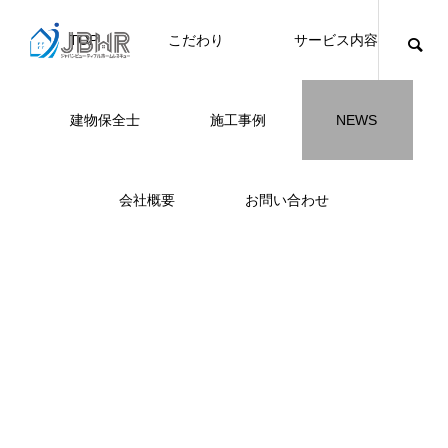
TOP
こだわり
サービス内容
ニュース
ブログ
チラシ
お客様
建物保全士
施工事例
NEWS
JBHR横浜
JBHR名古屋
施工事例
施工事例
会社概要
お問い合わせ
NEW
JBHR横浜の施工事例
JBHR名古屋の施工事
になります。
例になります。
お盆に伴う休業のお知らせ
川崎市でリノベーションを検討する方
NEW
お客様アンケート405
藤沢市でリノベーションを検討する方
川崎市でリノベーションを検討する方
NEW
クーリング・オフ手続きのお知らせ
【年収6
座間市の
建物の点
お客様ア
火災報知
座間市の
施工の際
へ｜後悔しない計画の立て方と相談先
へ｜費用・進め方・会社選びのポイン
へ｜後悔しない計画の立て方と相談先
場管理サ
JBHRに
門家へ 
はあるの
JBHRに
2026.07.30
2021.04.25
2026.01.25
2021.04.25
2024.04.26
2026.01
2020.05
の選び方
ト
の選び方
髪型自由
2026.07.01
2026.08.01
2026.07.01
2026.04
2026.06
2020.03
2026.04
2026.06