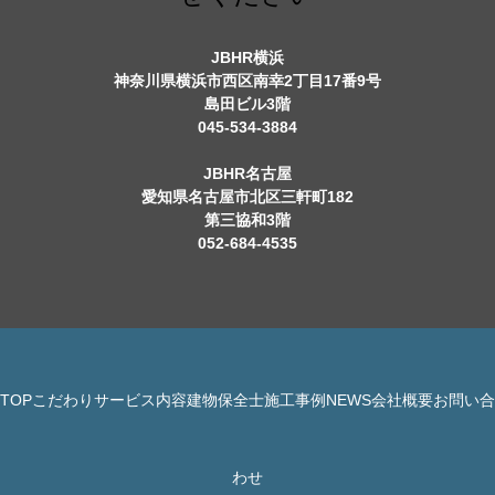
JBHR横浜
神奈川県横浜市西区南幸2丁目17番9号
島田ビル3階
045-534-3884
JBHR名古屋
愛知県名古屋市北区三軒町182
第三協和3階
052-684-4535
TOP
こだわり
サービス内容
建物保全士
施工事例
NEWS
会社概要
お問い合
© 株式会社 JBHR All Rights Reserved.
わせ