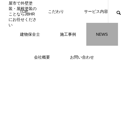
TOP
こだわり
サービス内容
ニュース
ブログ
チラシ
お客様
建物保全士
施工事例
NEWS
JBHR横浜
JBHR名古屋
施工事例
施工事例
会社概要
お問い合わせ
JBHR横浜の施工事例
JBHR名古屋の施工事
になります。
例になります。
お盆に伴う休業のお知らせ
川崎市でリノベーションを検討する方
NEW
お客様アンケート405
藤沢市でリノベーションを検討する方
川崎市でリノベーションを検討する方
NEW
クーリング・オフ手続きのお知らせ
【年収6
座間市の
建物の点
お客様ア
火災報知
座間市の
施工の際
へ｜後悔しない計画の立て方と相談先
へ｜費用・進め方・会社選びのポイン
へ｜後悔しない計画の立て方と相談先
場管理サ
JBHRに
門家へ 
はあるの
JBHRに
2026.07.30
2021.04.25
2026.01.25
2021.04.25
2024.04.26
2026.01
2020.05
の選び方
ト
の選び方
髪型自由
2026.07.01
2026.08.01
2026.07.01
2026.04
2026.06
2020.03
2026.04
2026.06