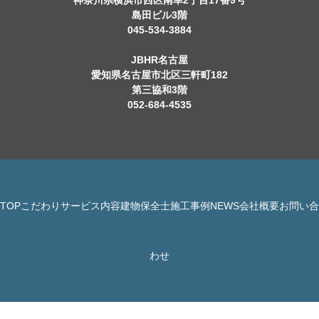
神奈川県横浜市西区南幸2丁目17番9号
島田ビル3階
045-534-3884
JBHR名古屋
愛知県名古屋市北区三軒町182
第三協和3階
052-684-4535
TOP
こだわり
サービス内容
建物保全士
施工事例
NEWS
会社概要
お問い合
© 株式会社 JBHR All Rights Reserved.
わせ