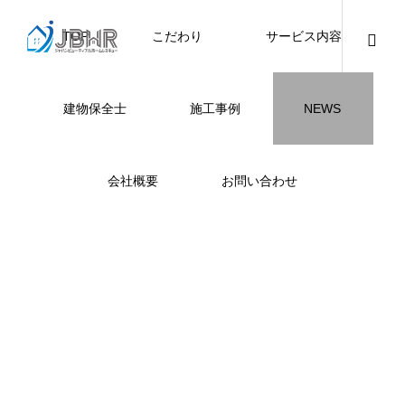
TOP
こだわり
サービス内容
ニュース
ブログ
チラシ
お客様
建物保全士
施工事例
NEWS
JBHR横浜
JBHR名古屋
施工事例
施工事例
会社概要
お問い合わせ
NEW
JBHR横浜の施工事例
JBHR名古屋の施工事
になります。
例になります。
お盆に伴う休業のお知らせ
川崎市でリノベーションを検討する方
NEW
お客様アンケート405
藤沢市でリノベーションを検討する方
川崎市でリノベーションを検討する方
NEW
クーリング・オフ手続きのお知らせ
【年収6
座間市の
建物の点
お客様ア
火災報知
座間市の
施工の際
へ｜後悔しない計画の立て方と相談先
へ｜費用・進め方・会社選びのポイン
へ｜後悔しない計画の立て方と相談先
場管理サ
JBHRに
門家へ 
はあるの
JBHRに
2026.07.30
2021.04.25
2026.01.25
2021.04.25
2024.04.26
2026.01
2020.05
の選び方
ト
の選び方
髪型自由
2026.07.01
2026.08.01
2026.07.01
2026.04
2026.06
2020.03
2026.04
2026.06