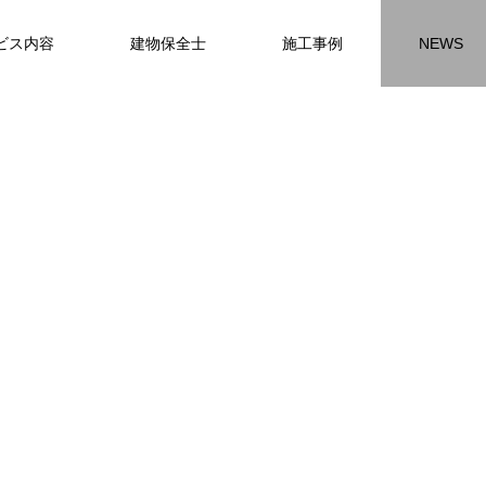
ビス内容
建物保全士
施工事例
NEWS
チラシ
お客様アンケート
おうちの知識
外壁塗装の
HR名古屋
内装工事
外
施工事例
施工事例
施工事
名古屋の施工事
内装工事の施工事例に
外壁の施工事
ります。
なります。
ます。
方
方
方
【年収600万も可能】未経験歓迎の現
座間市の外壁塗装と屋根リフォームは
建物の点検・維持管理は信頼できる専
お客様アンケート404
火災報知器の設置義務とは？使用期限
座間市の外壁塗装と屋根リフォームは
施工の際は足場幕を設置しています
先
ン
先
場管理サポート★残業代100％支給／
JBHRにお任せ
門家へ （チラシ）②
はあるのかを解説
JBHRにお任せ
2026.01.25
2020.05.25
髪型自由
2026.04.13
2026.06.01
2020.03.09
2026.04.18
2026.06.01