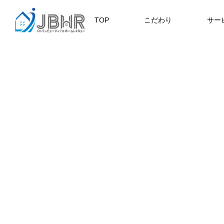
TOP
こだわり
サー
ニュース
ブログ
JBHR横浜
JB
施工事例
NEW
JBHR横浜の施工事例
JBHR
になります。
例にな
お盆に伴う休業のお知らせ
川崎市でリノベーションを検討する
NEW
お客様アンケート405
藤沢市でリノベーションを検討する
川崎市でリノベーションを検討する
NEW
クーリング・オフ手続きのお知らせ
へ｜後悔しない計画の立て方と相談
へ｜費用・進め方・会社選びのポイ
へ｜後悔しない計画の立て方と相談
2026.07.30
2021.04.25
2026.01.25
2021.04.25
2024.04.26
の選び方
ト
の選び方
2026.07.01
2026.08.01
2026.07.01