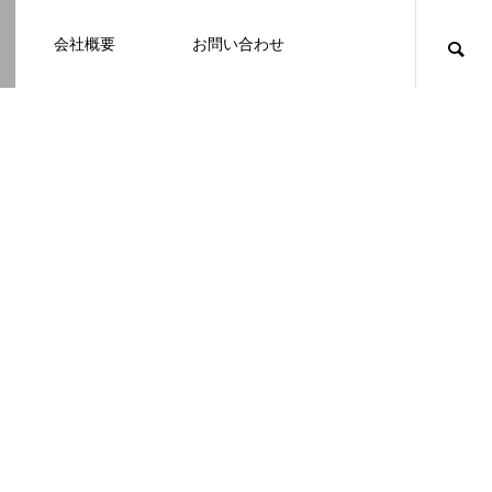
会社概要
お問い合わせ
知識
足場幕
クーリング・オフ
壁
塗装
例
施工事例
例になり
塗装の施工事例になり
ます。
お客様アンケート401
鎌倉市の外壁・屋根塗装は地域密着の
建物の点検・維持管理は信頼できる専
お客様アンケート403
外構はコンクリートと芝生どっちが良
鎌倉市の外壁・屋根塗装は地域密着の
JBHRへ
門家へ （チラシ）
い？それぞれの特徴と選び方のポイン
JBHRへ
2026.01.24
2026.01.24
トとは
2026.05.01
2020.03.09
2026.04.14
2026.05.01