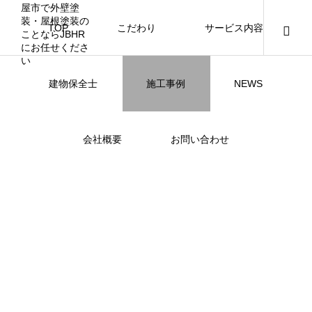
TOP
こだわり
サービス内容
ニュース
ブログ
チラシ
お客様
建物保全士
施工事例
NEWS
JBHR NAGOYA
JBHR横浜
JBHR名古屋
JBHR名古屋
施工事例
施工事例
会社概要
お問い合わせ
JBHR横浜の施工事例
JBHR名古屋の施工事
になります。
例になります。
お盆に伴う休業のお知らせ
川崎市でリノベーションを検討する方
NEW
お客様アンケート405
藤沢市でリノベーションを検討する方
川崎市でリノベーションを検討する方
NEW
クーリング・オフ手続きのお知らせ
【年収6
座間市の
建物の点
お客様ア
火災報知
座間市の
施工の際
へ｜後悔しない計画の立て方と相談先
へ｜費用・進め方・会社選びのポイン
へ｜後悔しない計画の立て方と相談先
場管理サ
JBHRに
門家へ 
はあるの
JBHRに
2026.07.30
2021.04.25
2026.01.25
2021.04.25
2024.04.26
2026.01
2020.05
の選び方
ト
の選び方
髪型自由
2026.07.01
2026.08.01
2026.07.01
2026.04
2026.06
2020.03
2026.04
2026.06