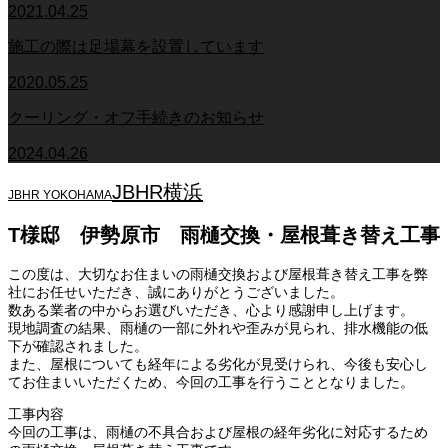
2021.04.25
施工の際は足場幕を設置しています
2020.05.25
クーリング・オフ手続きのお知らせ
2024.04.26
JBHR横浜
JBHR YOKOHAMA
T様邸 伊勢原市 雨樋交換・屋根葺き替え工事
この度は、大切なお住まいの雨樋交換および屋根葺き替え工事を弊
社にお任せいただき、誠にありがとうございました。
数ある業者の中からお選びいただき、心より感謝申し上げます。
現地調査の結果、雨樋の一部に外れや歪みが見られ、排水機能の低
下が確認されました。
また、屋根についても経年による劣化が見受けられ、今後も安心し
てお住まいいただくため、今回の工事を行うこととなりました。
工事内容
今回の工事は、雨樋の不具合および屋根の経年劣化に対応するため