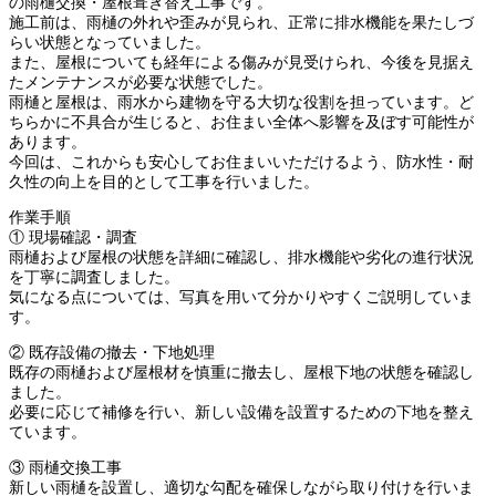
の雨樋交換・屋根葺き替え工事です。
施工前は、雨樋の外れや歪みが見られ、正常に排水機能を果たしづ
らい状態となっていました。
また、屋根についても経年による傷みが見受けられ、今後を見据え
たメンテナンスが必要な状態でした。
雨樋と屋根は、雨水から建物を守る大切な役割を担っています。ど
ちらかに不具合が生じると、お住まい全体へ影響を及ぼす可能性が
あります。
今回は、これからも安心してお住まいいただけるよう、防水性・耐
久性の向上を目的として工事を行いました。
作業手順
① 現場確認・調査
雨樋および屋根の状態を詳細に確認し、排水機能や劣化の進行状況
を丁寧に調査しました。
気になる点については、写真を用いて分かりやすくご説明していま
す。
② 既存設備の撤去・下地処理
既存の雨樋および屋根材を慎重に撤去し、屋根下地の状態を確認し
ました。
必要に応じて補修を行い、新しい設備を設置するための下地を整え
ています。
③ 雨樋交換工事
新しい雨樋を設置し、適切な勾配を確保しながら取り付けを行いま