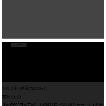
ニュース
ブログ
チラシ
お客様アンケート
おうちの知識
外壁塗装の知識
足場幕
クーリング・オフ
お盆に伴う休業のお知らせ
2026.07.30
【年収600万も可能】未経験歓迎の現場管理サポート★残業