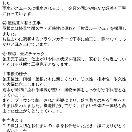
した。
雨水がスムーズに排水されるよう、金具の固定や細かな調整も丁寧
に行っています。
④ 屋根葺き替え工事
屋根には軽量で耐久性・断熱性に優れた「横暖ルーフαs」を採用し
ました。
お住まいに調和するブラウンカラーで丁寧に施工し、隙間なくしっ
かりと葺き上げています。
⑤ 確認・最終チェック
施工完了後は、仕上がりや排水状況を確認し、安心してお過ごしい
ただける状態で工事完了となります。
工事後の様子
施工後は、雨樋・屋根ともに新しくなり、防水性・排水性・耐久性
が大幅に向上しました。
雨水が適切に流れる環境が整い、建物全体をしっかり守る状態とな
っています。
また、ブラウンで統一された外観により、落ち着きのある印象へと
生まれ変わりました。機能性だけでなく、住まい全体の一体感も高
まった仕上がりとなっています。
担当者より
この度は大切なお住まいの工事をお任せいただき、誠にありがとう
ございました。