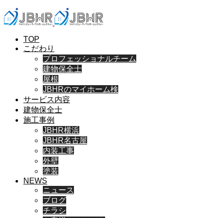
TOP
こだわり
プロフェッショナルチーム
建物保全士
屋根
JBHRのマイホーム検
サービス内容
建物保全士
施工事例
JBHR横浜
JBHR名古屋
内装工事
外壁
塗装
NEWS
ニュース
ブログ
チラシ