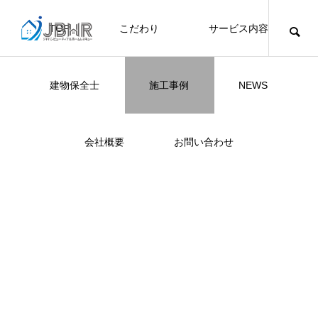
TOP
こだわり
サービス内容
ニュース
ブログ
チラシ
お客様
建物保全士
施工事例
NEWS
JBHR YOKOHAMA
JBHR横浜
JBHR名古屋
JBHR横浜
施工事例
施工事例
会社概要
お問い合わせ
NEW
JBHR横浜の施工事例
JBHR名古屋の施工事
になります。
例になります。
お盆に伴う休業のお知らせ
川崎市でリノベーションを検討する方
NEW
お客様アンケート405
藤沢市でリノベーションを検討する方
川崎市でリノベーションを検討する方
NEW
クーリング・オフ手続きのお知らせ
【年収6
座間市の
建物の点
お客様ア
火災報知
座間市の
施工の際
2025年2月27日 施工完了
へ｜後悔しない計画の立て方と相談先
へ｜費用・進め方・会社選びのポイン
へ｜後悔しない計画の立て方と相談先
場管理サ
JBHRに
門家へ 
はあるの
JBHRに
2026.07.30
2021.04.25
2026.01.25
2021.04.25
2024.04.26
2026.01
2020.05
の選び方
ト
の選び方
髪型自由
2026.07.01
2026.08.01
2026.07.01
2026.04
2026.06
2020.03
2026.04
2026.06