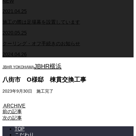
NEW
2021.04.25
施工の際は足場幕を設置しています
2020.05.25
クーリング・オフ手続きのお知らせ
2024.04.26
JBHR横浜
JBHR YOKOHAMA
八街市 O様邸 棟貫交換工事
2023年9月30日 施工完了
ARCHIVE
前の記事
次の記事
TOP
こだわり