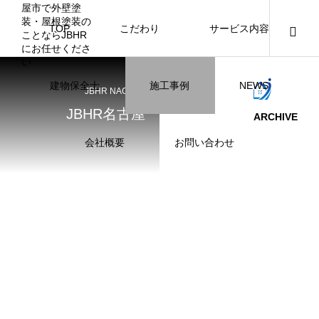
TOP
こだわり
サービス内容
ニュース
ブログ
チラシ
お客様
建物保全士
施工事例
NEWS
JBHR NAGOYA
JBHR横浜
JBHR名古屋
JBHR名古屋
ARCHIVE
施工事例
施工事例
会社概要
お問い合わせ
JBHR横浜の施工事例
JBHR名古屋の施工事
になります。
例になります。
お盆に伴う休業のお知らせ
川崎市でリノベーションを検討する方
NEW
お客様アンケート405
藤沢市でリノベーションを検討する方
川崎市でリノベーションを検討する方
NEW
クーリング・オフ手続きのお知らせ
【年収6
座間市の
建物の点
お客様ア
火災報知
座間市の
施工の際
へ｜後悔しない計画の立て方と相談先
へ｜費用・進め方・会社選びのポイン
へ｜後悔しない計画の立て方と相談先
場管理サ
JBHRに
門家へ 
はあるの
JBHRに
2026.07.30
2021.04.25
2026.01.25
2021.04.25
2024.04.26
2026.01
2020.05
の選び方
ト
の選び方
髪型自由
2026.07.01
2026.08.01
2026.07.01
2026.04
2026.06
2020.03
2026.04
2026.06