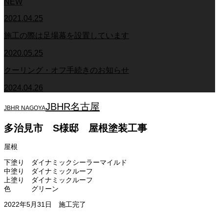
NEW
2021.04.25
施工の際は足場幕を設置しています
2020.05.25
クーリング・オフ手続きのお知らせ
2024.04.26
JBHR名古屋
JBHR NAGOYA
多治見市 S様邸 屋根塗装工事
屋根
下塗り ダイナミックシーラーマイルド
中塗り ダイナミックルーフ
上塗り ダイナミックルーフ
色 グリーン
2022年5月31日 施工完了