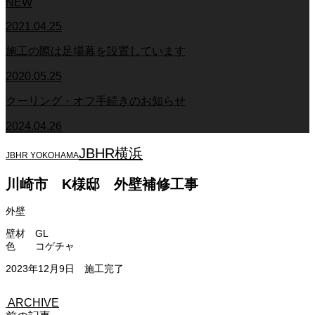
NEW
2021.04.25
施工の際は足場幕を設置しています
2020.05.25
クーリング・オフ手続きのお知らせ
2024.04.26
JBHR横浜
JBHR YOKOHAMA
川崎市 K様邸 外壁補修工事
外壁
壁材 GL
色 コゲチャ
2023年12月9日 施工完了
ARCHIVE