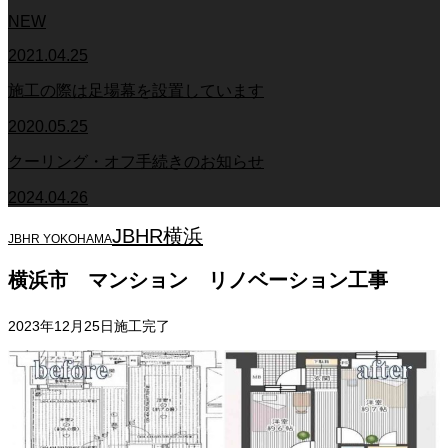
NEW
2021.04.25
施工の際は足場幕を設置しています
2020.05.25
クーリング・オフ手続きのお知らせ
2024.04.26
JBHR横浜
JBHR YOKOHAMA
横浜市 マンション リノベーション工事
2023年12月25日施工完了