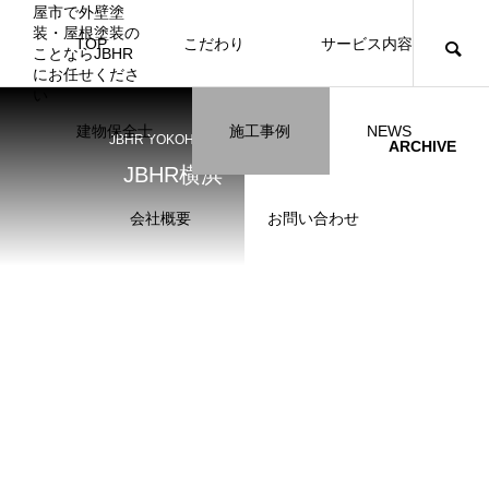
TOP
こだわり
サービス内容
ニュース
ブログ
チラシ
お客様
建物保全士
施工事例
NEWS
JBHR YOKOHAMA
JBHR横浜
JBHR名古屋
ARCHIVE
JBHR横浜
施工事例
施工事例
会社概要
お問い合わせ
JBHR横浜の施工事例
JBHR名古屋の施工事
になります。
例になります。
お盆に伴う休業のお知らせ
川崎市でリノベーションを検討する方
NEW
お客様アンケート405
藤沢市でリノベーションを検討する方
川崎市でリノベーションを検討する方
NEW
クーリング・オフ手続きのお知らせ
【年収6
座間市の
建物の点
お客様ア
火災報知
座間市の
施工の際
へ｜後悔しない計画の立て方と相談先
へ｜費用・進め方・会社選びのポイン
へ｜後悔しない計画の立て方と相談先
場管理サ
JBHRに
門家へ 
はあるの
JBHRに
2026.07.30
2021.04.25
2026.01.25
2021.04.25
2024.04.26
2026.01
2020.05
の選び方
ト
の選び方
髪型自由
2026.07.01
2026.08.01
2026.07.01
2026.04
2026.06
2020.03
2026.04
2026.06