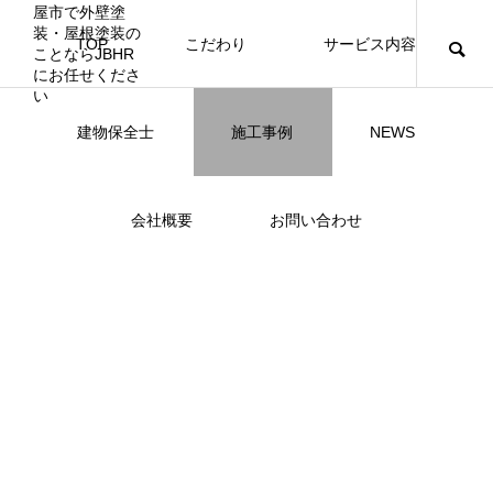
TOP
こだわり
サービス内容
ニュース
ブログ
チラシ
お客様
建物保全士
施工事例
NEWS
JBHR NAGOYA
JBHR横浜
JBHR名古屋
JBHR名古屋
施工事例
施工事例
会社概要
お問い合わせ
JBHR横浜の施工事例
JBHR名古屋の施工事
になります。
例になります。
お盆に伴う休業のお知らせ
川崎市でリノベーションを検討する方
NEW
お客様アンケート405
藤沢市でリノベーションを検討する方
川崎市でリノベーションを検討する方
NEW
クーリング・オフ手続きのお知らせ
【年収6
座間市の
建物の点
お客様ア
火災報知
座間市の
施工の際
へ｜後悔しない計画の立て方と相談先
へ｜費用・進め方・会社選びのポイン
へ｜後悔しない計画の立て方と相談先
場管理サ
JBHRに
門家へ 
はあるの
JBHRに
2026.07.30
2021.04.25
2026.01.25
2021.04.25
2024.04.26
2026.01
2020.05
の選び方
ト
の選び方
髪型自由
2026.07.01
2026.08.01
2026.07.01
2026.04
2026.06
2020.03
2026.04
2026.06