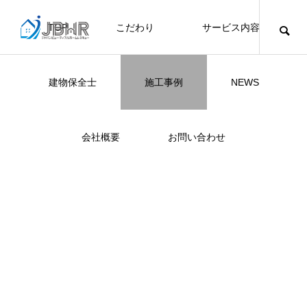
TOP
こだわり
サービス内容
ニュース
ブログ
チラシ
お客様
建物保全士
施工事例
NEWS
JBHR YOKOHAMA
JBHR横浜
JBHR名古屋
JBHR横浜
施工事例
施工事例
会社概要
お問い合わせ
JBHR横浜の施工事例
JBHR名古屋の施工事
になります。
例になります。
お盆に伴う休業のお知らせ
川崎市でリノベーションを検討する方
NEW
お客様アンケート405
藤沢市でリノベーションを検討する方
川崎市でリノベーションを検討する方
NEW
クーリング・オフ手続きのお知らせ
【年収6
座間市の
建物の点
お客様ア
火災報知
座間市の
施工の際
へ｜後悔しない計画の立て方と相談先
へ｜費用・進め方・会社選びのポイン
へ｜後悔しない計画の立て方と相談先
場管理サ
JBHRに
門家へ 
はあるの
JBHRに
2026.07.30
2021.04.25
2026.01.25
2021.04.25
2024.04.26
2026.01
2020.05
の選び方
ト
の選び方
髪型自由
2026.07.01
2026.08.01
2026.07.01
2026.04
2026.06
2020.03
2026.04
2026.06