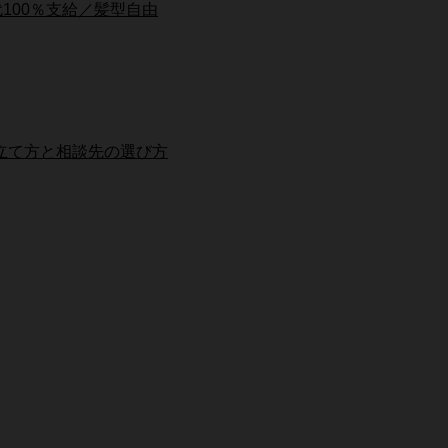
100％支給／髪型自由
立て方と相談先の選び方