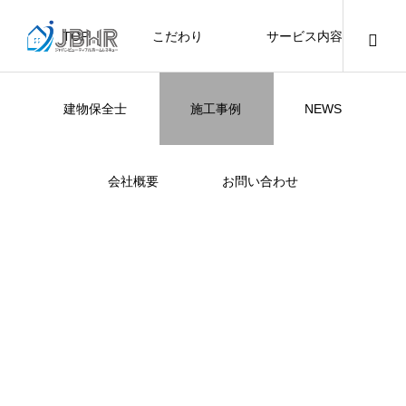
TOP
こだわり
サービス内容
ニュース
ブログ
チラシ
お客様
建物保全士
施工事例
NEWS
JBHR YOKOHAMA
JBHR横浜
JBHR名古屋
JBHR横浜
施工事例
施工事例
会社概要
お問い合わせ
NEW
I様邸のリフォーム施工事例を箇所ごとに掲載してまい
記事にてまとめさせていただきます。
JBHR横浜の施工事例
JBHR名古屋の施工事
になります。
例になります。
お盆に伴う休業のお知らせ
川崎市でリノベーションを検討する方
NEW
お客様アンケート405
藤沢市でリノベーションを検討する方
川崎市でリノベーションを検討する方
NEW
クーリング・オフ手続きのお知らせ
【年収6
座間市の
建物の点
お客様ア
火災報知
座間市の
施工の際
へ｜後悔しない計画の立て方と相談先
へ｜費用・進め方・会社選びのポイン
へ｜後悔しない計画の立て方と相談先
場管理サ
JBHRに
門家へ 
はあるの
JBHRに
2026.07.30
2021.04.25
2026.01.25
2021.04.25
2024.04.26
2026.01
2020.05
の選び方
ト
の選び方
髪型自由
2026.07.01
2026.08.01
2026.07.01
2026.04
2026.06
2020.03
2026.04
2026.06