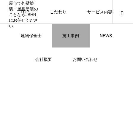
TOP
こだわり
サービス内容
ニュース
ブログ
チラシ
お客様
建物保全士
施工事例
NEWS
JBHR YOKOHAMA
JBHR横浜
JBHR名古屋
JBHR横浜
施工事例
施工事例
会社概要
お問い合わせ
NEW
NEW
JBHR横浜の施工事例
JBHR名古屋の施工事
になります。
例になります。
お盆に伴う休業のお知らせ
川崎市でリノベーションを検討する方
NEW
お客様アンケート405
藤沢市でリノベーションを検討する方
川崎市でリノベーションを検討する方
NEW
クーリング・オフ手続きのお知らせ
【年収6
座間市の
建物の点
お客様ア
火災報知
座間市の
施工の際
へ｜後悔しない計画の立て方と相談先
へ｜費用・進め方・会社選びのポイン
へ｜後悔しない計画の立て方と相談先
場管理サ
JBHRに
門家へ 
はあるの
JBHRに
2026.07.30
2021.04.25
2026.01.25
2021.04.25
2024.04.26
2026.01
2020.05
の選び方
ト
の選び方
髪型自由
2026.07.01
2026.08.01
2026.07.01
2026.04
2026.06
2020.03
2026.04
2026.06