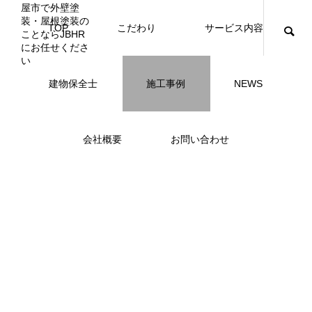
TOP
こだわり
サービス内容
ニュース
ブログ
チラシ
お客様
建物保全士
施工事例
NEWS
JBHR横浜
JBHR名古屋
施工事例
施工事例
会社概要
お問い合わせ
NEW
JBHR横浜の施工事例
JBHR名古屋の施工事
になります。
例になります。
お盆に伴う休業のお知らせ
川崎市でリノベーションを検討する方
NEW
お客様アンケート405
藤沢市でリノベーションを検討する方
川崎市でリノベーションを検討する方
NEW
クーリング・オフ手続きのお知らせ
【年収6
座間市の
建物の点
お客様ア
火災報知
座間市の
施工の際
へ｜後悔しない計画の立て方と相談先
へ｜費用・進め方・会社選びのポイン
へ｜後悔しない計画の立て方と相談先
場管理サ
JBHRに
門家へ 
はあるの
JBHRに
2026.07.30
2021.04.25
2026.01.25
2021.04.25
2024.04.26
2026.01
2020.05
の選び方
ト
の選び方
髪型自由
2026.07.01
2026.08.01
2026.07.01
2026.04
2026.06
2020.03
2026.04
2026.06