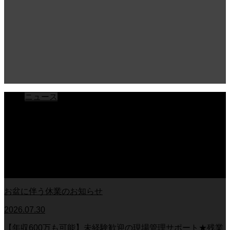
ニュース
ブログ
チラシ
お客様アンケート
おうちの知識
外壁塗装の知識
足場幕
クーリング・オフ
お盆に伴う休業のお知らせ
2026.07.30
【年収600万も可能】未経験歓迎の現場管理サポート★残業