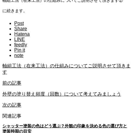
軸組工法（在来工法）の仕組みについてご説明させて頂きます②
に続きます。
Post
Share
Hatena
LINE
feedly
Pin it
note
軸組工法（在来工法）の仕組みについてご説明させて頂きま
す
前の記事
外壁の塗り替え頻度（回数）について考えてみましょう
次の記事
関連記事
シャッター塗装の色はどう選ぶ？外観の印象を決める色の選び方と
塗装時期の目安