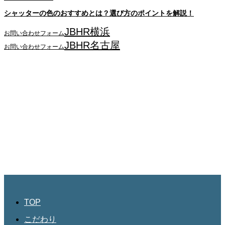
シャッターの色のおすすめとは？選び方のポイントを解説！
JBHR横浜
お問い合わせフォーム
JBHR名古屋
お問い合わせフォーム
JBHR横浜
神奈川県横浜市西区南幸2丁目17番9号
島田ビル3階
045-534-3884
JBHR名古屋
愛知県名古屋市北区三軒町182
第三協和3階
052-684-4535
TOP
こだわり