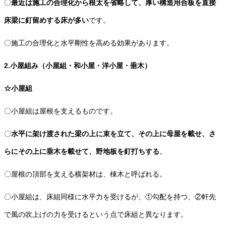
〇
最近は施工の合理化から根太を省略して、厚い構造用合板を直接
床梁に釘留めする床が多い
です。
〇施工の合理化と水平剛性を高める効果があります。
2.小屋組み（小屋組・和小屋・洋小屋・垂木）
☆小屋組
〇小屋組は屋根を支えるものです。
〇
水平に架け渡された梁の上に束を立て、その上に母屋を載せ、さ
らにその上に垂木を載せて、野地板を釘打ちする
。
〇屋根の頂部を支える横架材は、棟木と呼ばれる。
〇小屋組は、床組同様に水平力を受けるが、①勾配を持つ、②軒先
で風の吹上げの力を受けるという点で床組と異なります。