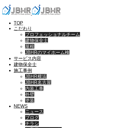
TOP
こだわり
プロフェッショナルチーム
建物保全士
屋根
JBHRのマイホーム検
サービス内容
建物保全士
施工事例
JBHR横浜
JBHR名古屋
内装工事
外壁
塗装
NEWS
ニュース
ブログ
チラシ