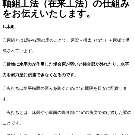
軸組工法（在来工法）の仕組み
をお伝えいたします。
1.床組
〇床組とは1階や2階の床のことで、床梁＋根太（ねだ）＋床板で構
成されています。
〇
建物に水平力が作用した場合床が弱いと接合部が外れたり、水平
力を耐力壁に伝達できなくなるのです
。
〇火打ちは水平構面の歪みを防ぐために4ｍ間隔を目安に配置しま
す。
〇火打ちとは、床面や小屋面の隅各部に45°の角度で架け渡した梁の
ことです。