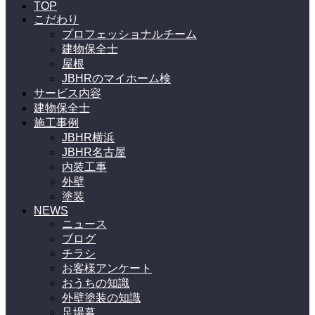
TOP
こだわり
プロフェッショナルチーム
建物保全士
屋根
JBHRのマイホーム検
サービス内容
建物保全士
施工事例
JBHR横浜
JBHR名古屋
内装工事
外壁
塗装
NEWS
ニュース
ブログ
チラシ
お客様アンケート
おうちの知識
外壁塗装の知識
足場幕