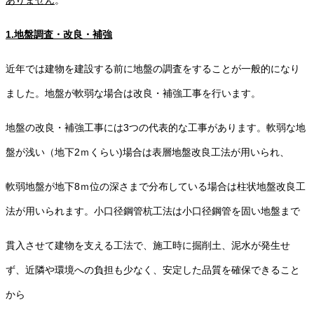
ありません
。
1.地盤調査・改良・補強
近年では建物を建設する前に地盤の調査をすることが一般的になり
ました。地盤が軟弱な場合は改良・補強工事を行います。
地盤の改良・補強工事には3つの代表的な工事があります。軟弱な地
盤が浅い（地下2ｍくらい)場合は表層地盤改良工法が用いられ、
軟弱地盤が地下8ｍ位の深さまで分布している場合は柱状地盤改良工
法が用いられます。小口径鋼管杭工法は小口径鋼管を固い地盤まで
貫入させて建物を支える工法で、施工時に掘削土、泥水が発生せ
ず、近隣や環境への負担も少なく、安定した品質を確保できること
から