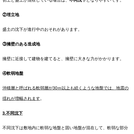
切土と盛土が混在している場合は、
不同沈下
となりやすいです。
②埋立地
盛土の沈下が進行中のおそれがあります。
③擁壁のある造成地
擁壁に近接して建物を建てると、擁壁に大きな力がかかります。
④軟弱地盤
沖積層と呼ばれる軟弱層が30ｍ以上も続くような地盤では、地震の
揺れが増幅されます
。
3.不同沈下
不同沈下は敷地内に軟弱な地盤と固い地盤が混在して、軟弱な部分