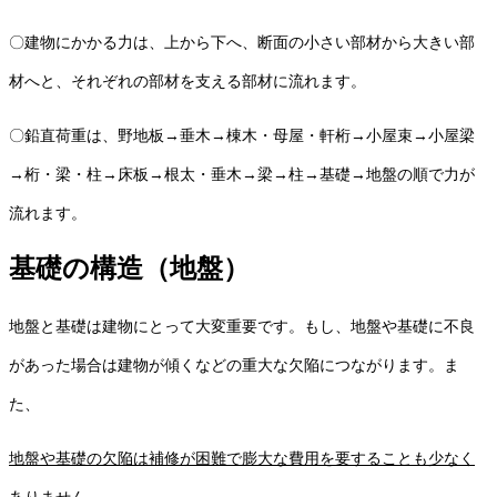
〇建物にかかる力は、上から下へ、断面の小さい部材から大きい部
材へと、それぞれの部材を支える部材に流れます。
〇鉛直荷重は、野地板→垂木→棟木・母屋・軒桁→小屋束→小屋梁
→桁・梁・柱→床板→根太・垂木→梁→柱→基礎→地盤の順で力が
流れます。
基礎の構造（地盤）
地盤と基礎は建物にとって大変重要です。もし、地盤や基礎に不良
があった場合は建物が傾くなどの重大な欠陥につながります。ま
た、
地盤や基礎の欠陥は補修が困難で膨大な費用を要することも少なく