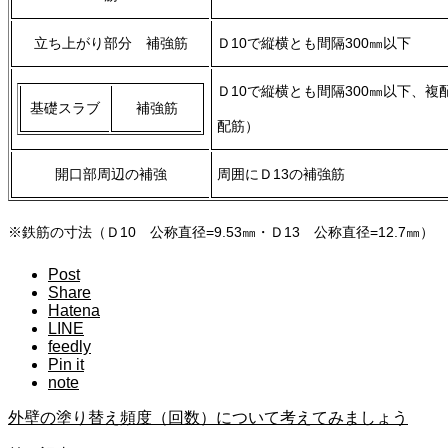
立ち上がり部分 補強筋
Ｄ10で縦横とも間隔300㎜以下
Ｄ10で縦横とも間隔300㎜以下、複
基礎スラブ
補強筋
配筋）
開口部周辺の補強
周囲にＤ13の補強筋
※鉄筋の寸法（Ｄ10 公称直径=9.53㎜・Ｄ13 公称直径=12.7㎜）
Post
Share
Hatena
LINE
feedly
Pin it
note
外壁の塗り替え頻度（回数）について考えてみましょう