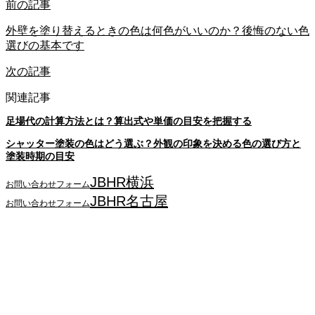
前の記事
外壁を塗り替えるときの色は何色がいいのか？後悔のない色
選びの基本です
次の記事
関連記事
足場代の計算方法とは？算出式や単価の目安を把握する
シャッター塗装の色はどう選ぶ？外観の印象を決める色の選び方と
塗装時期の目安
JBHR横浜
お問い合わせフォーム
JBHR名古屋
お問い合わせフォーム
JBHR横浜
神奈川県横浜市西区南幸2丁目17番9号
島田ビル3階
045-534-3884