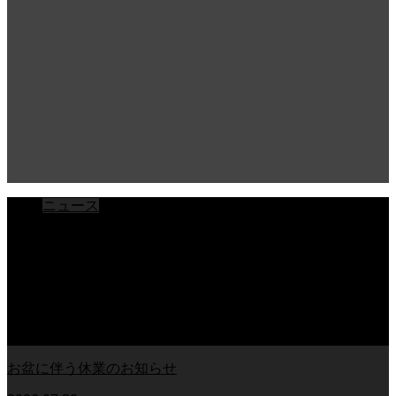
ニュース
ブログ
チラシ
お客様アンケート
おうちの知識
外壁塗装の知識
足場幕
クーリング・オフ
お盆に伴う休業のお知らせ