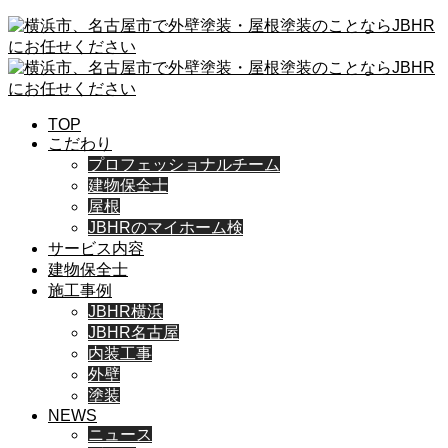
TOP
こだわり
プロフェッショナルチーム
建物保全士
屋根
JBHRのマイホーム検
サービス内容
建物保全士
施工事例
JBHR横浜
JBHR名古屋
内装工事
外壁
塗装
NEWS
ニュース