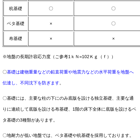
杭基礎
〇
〇
ベタ基礎
×
〇
布基礎
×
×
※地盤の長期許容応力度（ご参考1ｋＮ=102Ｋｇ（ｆ））
〇
基礎は建物重量などの鉛直荷重や地震力などの水平荷重を地盤へ
伝達し、不同沈下を防ぎます
。
〇基礎には、主要な柱の下にのみ底版を設ける独立基礎、主要な通
りに連続して底版を設ける布基礎、1階の床下全体に底版を設けるベ
タ基礎の3種類があります。
〇地耐力が低い地盤では、ベタ基礎や杭基礎を採用しております。