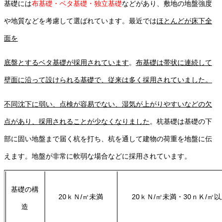
基礎には
布基礎・ベタ基礎・独立基礎
などがあり、敷地の地盤強度
や地質などを考慮して選ばれています。最近では
ほとんどが床下全
面を
底盤とするベタ基礎が採用されています
。
布基礎は帯状に連続して
壁面に沿って設けられる基礎で、従来は多く採用されていました。
不同沈下に弱い、点検が容易でない、湿気が上がりやすいなどの欠
点があり、採用されることが少なくなりました
。杭基礎は基礎の下
部に固い地盤まで届く杭を打ち、杭を通して建物の荷重を地盤に伝
えます。地盤が非常に軟弱な場合などに採用されています。
基礎の構
20ｋＮ/㎡未満
20ｋＮ/㎡未満・30ｎＫ/㎡
造