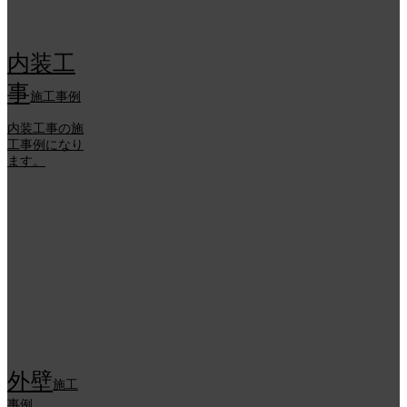
内装工
事
施工事例
内装工事の施
工事例になり
ます。
外壁
施工
事例