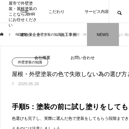
TOP
こだわり
サービス内容
ニュース
ブログ
チラシ
お客様
建物保全士
施工事例
NEWS
NEWS
外壁塗装の知識
屋根・外壁塗装の色で失敗しない為
JBHR横浜
JBHR名古屋
施工事例
施工事例
会社概要
お問い合わせ
外壁塗装の知識
屋根・外壁塗装の色で失敗しない為の選び方
2020.05.26
JBHR横浜の施工事例
JBHR名古屋の施工事
になります。
例になります。
手順5：塗装の前に試し塗りをして
お盆に伴う休業のお知らせ
川崎市でリノベーションを検討する方
NEW
お客様アンケート405
藤沢市でリノベーションを検討する方
川崎市でリノベーションを検討する方
NEW
クーリング・オフ手続きのお知らせ
【年収6
座間市の
建物の点
お客様ア
火災報知
座間市の
施工の際
色選びも完了し、実際に選んだ色で塗装をしてもらう段階までき
へ｜後悔しない計画の立て方と相談先
へ｜費用・進め方・会社選びのポイン
へ｜後悔しない計画の立て方と相談先
場管理サ
JBHRに
門家へ 
はあるの
JBHRに
2026.07.30
2021.04.25
2026.01.25
2021.04.25
2024.04.26
2026.01
2020.05
の選び方
ト
の選び方
髪型自由
えるのには注意しましょう。
2026.07.01
2026.08.01
2026.07.01
2026.04
2026.06
2020.03
2026.04
2026.06