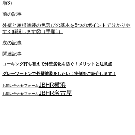
順3）
前の記事
外壁と屋根塗装の色選びの基本を5つのポイントで分かりや
すく解説します②（手順1）
次の記事
関連記事
コーキング打ち替えで外壁劣化を防ぐ！メリットと注意点
グレーツートンで外壁塗装をしたい！実例をご紹介します！
JBHR横浜
お問い合わせフォーム
JBHR名古屋
お問い合わせフォーム
JBHR横浜
神奈川県横浜市西区南幸2丁目17番9号
島田ビル3階