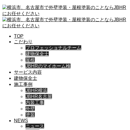
TOP
こだわり
プロフェッショナルチーム
建物保全士
屋根
JBHRのマイホーム検
サービス内容
建物保全士
施工事例
JBHR横浜
JBHR名古屋
内装工事
外壁
塗装
NEWS
ニュース