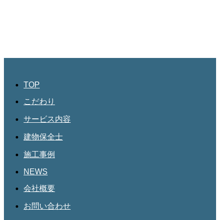
045-534-3884
JBHR名古屋
愛知県名古屋市北区三軒町182
第三協和3階
052-684-4535
TOP
こだわり
サービス内容
建物保全士
施工事例
NEWS
会社概要
お問い合わせ