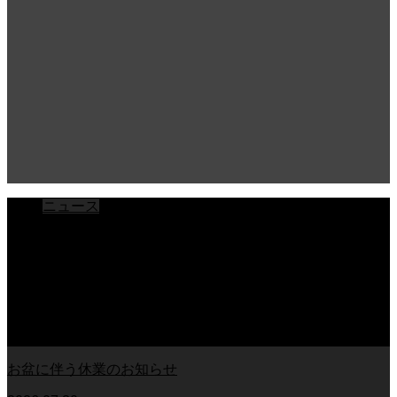
ニュース
ブログ
チラシ
お客様アンケート
おうちの知識
外壁塗装の知識
足場幕
クーリング・オフ
お盆に伴う休業のお知らせ