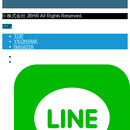
© 株式会社 JBHR All Rights Reserved.
TOP
TOP
YKOHAMA
NAGOYA