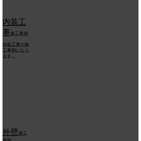
内装工
事
施工事例
内装工事の施
工事例になり
ます。
外壁
施工
事例