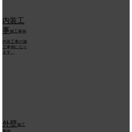
内装工
事
施工事例
内装工事の施
工事例になり
ます。
外壁
施工
事例