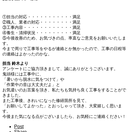
①担当の対応・・・・・・・・・・・満足
②職人、業者の対応・・・・・・・・満足
③工事内容・・・・・・・・・・・・満足
④養生・清掃状況・・・・・・・・・満足
⑤今後改善のため、お気づきの点、率直なご意見をお願いいたしま
す。
今まで周りで工事等をやるが連絡とか無かったので、工事の日程等
の連絡はよかったのかな。
担当 鈴木より
アンケートにご協力頂きまして、誠にありがとうございます。
鬼頭様には工事中に、
「暑いから脱水に気をつけて」や
「作業中の音は大丈夫だよ」と
お気遣いのお言葉を頂き、私たちも気持ち良く工事をすることがで
きました。
また工事後、きれいになった修繕箇所を見て、
「お願いしてよかった」とおっしゃって頂き、大変嬉しく思いま
す。
今後また気になる点がございましたら、お気軽にご連絡ください！
Post
Share