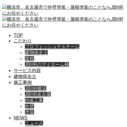
TOP
こだわり
プロフェッショナルチーム
建物保全士
屋根
JBHRのマイホーム検
サービス内容
建物保全士
施工事例
JBHR横浜
JBHR名古屋
内装工事
外壁
塗装
NEWS
ニュース