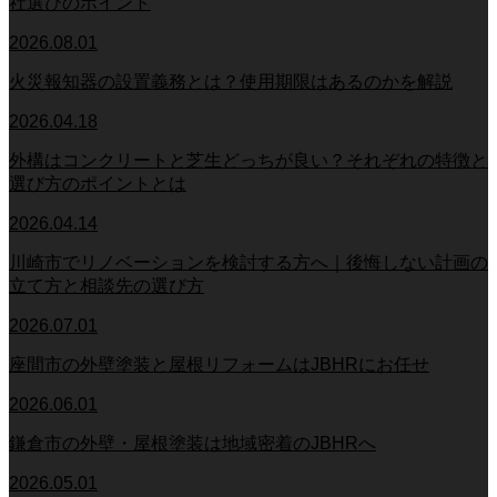
社選びのポイント
2026.08.01
火災報知器の設置義務とは？使用期限はあるのかを解説
2026.04.18
外構はコンクリートと芝生どっちが良い？それぞれの特徴と
選び方のポイントとは
2026.04.14
川崎市でリノベーションを検討する方へ｜後悔しない計画の
立て方と相談先の選び方
2026.07.01
座間市の外壁塗装と屋根リフォームはJBHRにお任せ
2026.06.01
鎌倉市の外壁・屋根塗装は地域密着のJBHRへ
2026.05.01