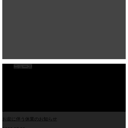
ニュース
ブログ
チラシ
お客様アンケート
おうちの知識
外壁塗装の知識
足場幕
クーリング・オフ
お盆に伴う休業のお知らせ