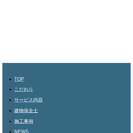
JBHR横浜
神奈川県横浜市西区南幸2丁目17番9号
島田ビル3階
045-534-3884
JBHR名古屋
愛知県名古屋市北区三軒町182
第三協和3階
052-684-4535
TOP
こだわり
サービス内容
建物保全士
施工事例
NEWS