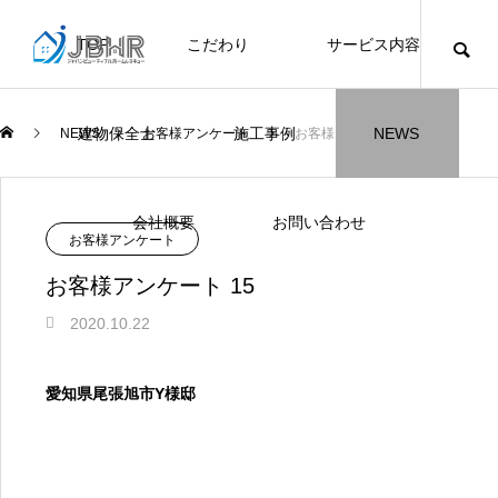
TOP
こだわり
サービス内容
ニュース
ブログ
チラシ
お客様
建物保全士
施工事例
NEWS
NEWS
お客様アンケート
お客様アンケート 15
JBHR横浜
JBHR名古屋
施工事例
施工事例
会社概要
お問い合わせ
NEW
お客様アンケート
お客様アンケート 15
2020.10.22
JBHR横浜の施工事例
JBHR名古屋の施工事
愛知県尾張旭市Y様邸
になります。
例になります。
お盆に伴う休業のお知らせ
川崎市でリノベーションを検討する方
NEW
お客様アンケート405
藤沢市でリノベーションを検討する方
川崎市でリノベーションを検討する方
NEW
クーリング・オフ手続きのお知らせ
【年収6
座間市の
建物の点
お客様ア
火災報知
座間市の
施工の際
へ｜後悔しない計画の立て方と相談先
へ｜費用・進め方・会社選びのポイン
へ｜後悔しない計画の立て方と相談先
場管理サ
JBHRに
門家へ 
はあるの
JBHRに
2026.07.30
2021.04.25
2026.01.25
2021.04.25
2024.04.26
2026.01
2020.05
の選び方
ト
の選び方
髪型自由
2026.07.01
2026.08.01
2026.07.01
2026.04
2026.06
2020.03
2026.04
2026.06