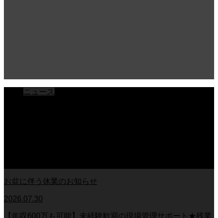
ニュース
ブログ
チラシ
お客様アンケート
おうちの知識
外壁塗装の知識
足場幕
クーリング・オフ
お盆に伴う休業のお知らせ
2026.07.30
【年収600万も可能】未経験歓迎の現場管理サポート★残業