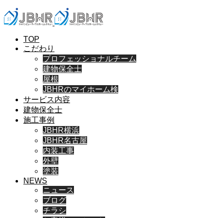
TOP
こだわり
プロフェッショナルチーム
建物保全士
屋根
JBHRのマイホーム検
サービス内容
建物保全士
施工事例
JBHR横浜
JBHR名古屋
内装工事
外壁
塗装
NEWS
ニュース
ブログ
チラシ