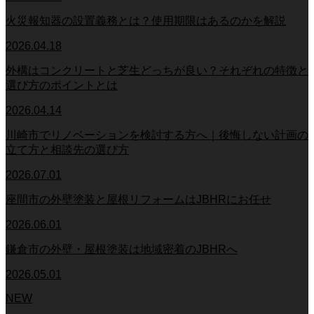
火災報知器の設置義務とは？使用期限はあるのかを解説
2026.04.18
外構はコンクリートと芝生どっちが良い？それぞれの特徴と
選び方のポイントとは
2026.04.14
川崎市でリノベーションを検討する方へ｜後悔しない計画の
立て方と相談先の選び方
2026.07.01
座間市の外壁塗装と屋根リフォームはJBHRにお任せ
2026.06.01
鎌倉市の外壁・屋根塗装は地域密着のJBHRへ
2026.05.01
NEW