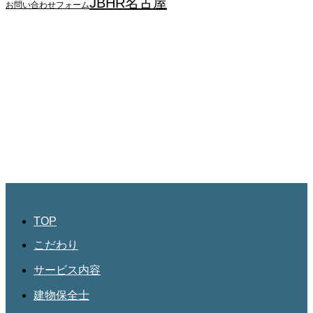
JBHR名古屋
お問い合わせフォーム
JBHR横浜
神奈川県横浜市西区南幸2丁目17番9号
島田ビル3階
045-534-3884
JBHR名古屋
愛知県名古屋市北区三軒町182
第三協和3階
052-684-4535
TOP
こだわり
サービス内容
建物保全士