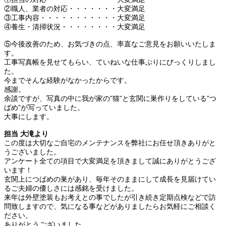
②職人、業者の対応・・・・・・・大変満足
③工事内容・・・・・・・・・・・大変満足
④養生・清掃状況・・・・・・・・大変満足
⑤今後改善のため、お気づきの点、率直なご意見をお願いいたしま
す。
工事写真帳を見せてもらい、ていねいな仕事ぶりにびっくりしまし
た。
今までそんな経験がなかったからです。
感謝。
余談ですが、写真の中に我が家の”猫”と玄関に巣作りをしている”つ
ばめ”が写っていました。
大事にします。
担当 大滝より
この度は大切なご自宅のメンテナンスを弊社にお任せ頂きありがと
うございました。
アンケート全ての項目で大変満足を頂きまして誠にありがとうござ
います！
玄関上につばめの巣があり、毎年そのままにして成長を見届けてい
るご夫婦の優しさには感銘を受けました。
来年は外壁塗装もお考えとの事でしたが引き続き定期点検などで訪
問致しますので、気になる事などがありましたらお気軽にご相談く
ださい。
ありがとうございました。