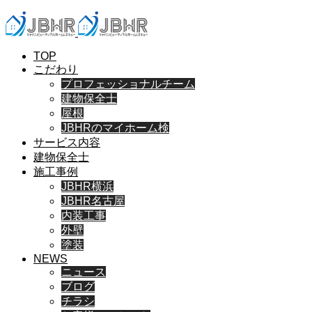
TOP
こだわり
プロフェッショナルチーム
建物保全士
屋根
JBHRのマイホーム検
サービス内容
建物保全士
施工事例
JBHR横浜
JBHR名古屋
内装工事
外壁
塗装
NEWS
ニュース
ブログ
チラシ