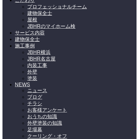
こだわり
プロフェッショナルチーム
建物保全士
屋根
JBHRのマイホーム検
サービス内容
建物保全士
施工事例
JBHR横浜
JBHR名古屋
内装工事
外壁
塗装
NEWS
ニュース
ブログ
チラシ
お客様アンケート
おうちの知識
外壁塗装の知識
足場幕
クーリング・オフ