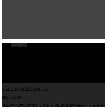
ニュース
ブログ
チラシ
お客様アンケート
おうちの知識
外壁塗装の知識
足場幕
クーリング・オフ
お盆に伴う休業のお知らせ
2026.07.30
【年収600万も可能】未経験歓迎の現場管理サポート★残業