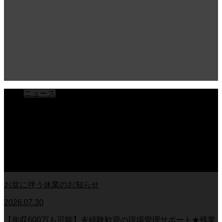
ニュース
ブログ
チラシ
お客様アンケート
おうちの知識
外壁塗装の知識
足場幕
クーリング・オフ
お盆に伴う休業のお知らせ
2026.07.30
【年収600万も可能】未経験歓迎の現場管理サポート★残業