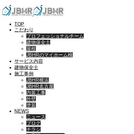
TOP
こだわり
プロフェッショナルチーム
建物保全士
屋根
JBHRのマイホーム検
サービス内容
建物保全士
施工事例
JBHR横浜
JBHR名古屋
内装工事
外壁
塗装
NEWS
ニュース
ブログ
チラシ