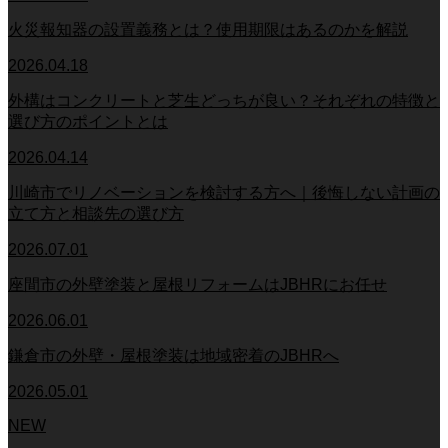
火災報知器の設置義務とは？使用期限はあるのかを解説
2026.04.18
外構はコンクリートと芝生どっちが良い？それぞれの特徴と
選び方のポイントとは
2026.04.14
川崎市でリノベーションを検討する方へ｜後悔しない計画の
立て方と相談先の選び方
2026.07.01
座間市の外壁塗装と屋根リフォームはJBHRにお任せ
2026.06.01
鎌倉市の外壁・屋根塗装は地域密着のJBHRへ
2026.05.01
NEW