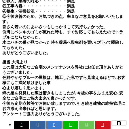
②職人、業者の対応・・・・・・・満足
③工事内容・・・・・・・・・・・満足
④養生・清掃状況・・・・・・・・満足
⑤今後改善のため、お気づきの点、率直なご意見をお願いいたしま
す。
皆さん若いのにあいさつもしっかりして気持ちよかった。
側溝にペンキのゴミが流れた時も、すぐ対応してもらえたのでトラ
ブルにならなかった。
木にハチの巣が見つかった時も薬局へ殺虫剤を買いに行って駆除し
てもらえた。
ありがとうございました。
担当 大滝より
この度は大切なご自宅のメンテナンスを弊社にお任せ頂きありがと
うございました。
色鮮やかなブルーの屋根は、施工した私ですら見違えるほどで､お客
様にもご満足頂けました事
心より嬉しく思います。
蜂の巣を発見した際は驚きもしましたが､今後の事をふまえ安心､安
全なご自宅にご協力出来て良かったです。
今後も定期点検等でお伺い致しますので､引き続き建物の維持管理に
お力添え出来ればと思います。
アンケートご協力ありがとうございました。