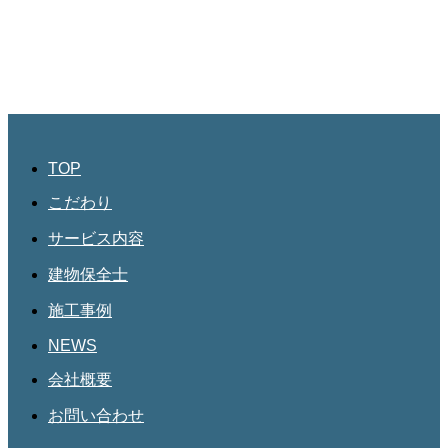
045-534-3884
JBHR名古屋
愛知県名古屋市北区三軒町182
第三協和3階
052-684-4535
TOP
こだわり
サービス内容
建物保全士
施工事例
NEWS
会社概要
お問い合わせ