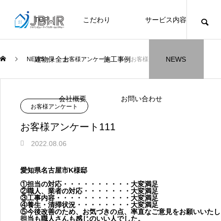
TOP
こだわり
サービス内容
ニュース
ブログ
チラシ
お客様
建物保全士
施工事例
NEWS
NEWS
お客様アンケート
お客様アンケート111
JBHR横浜
JBHR名古屋
施工事例
施工事例
会社概要
お問い合わせ
NEW
NEW
お客様アンケート
お客様アンケート111
2022.08.06
JBHR横浜の施工事例
JBHR名古屋の施工事
愛知県名古屋市K様邸
になります。
例になります。
①
担当の対応・・・・・・・・・・大変満足
②職人、業者の対応・・・・・・・大変
満足
お盆に伴う休業のお知らせ
川崎市でリノベーションを検討する方
NEW
お客様アンケート405
藤沢市でリノベーションを検討する方
川崎市でリノベーションを検討する方
NEW
クーリング・オフ手続きのお知らせ
【年収6
座間市の
建物の点
お客様ア
火災報知
座間市の
施工の際
③工事内容・・・・・・・・・・・大変満足
へ｜後悔しない計画の立て方と相談先
へ｜費用・進め方・会社選びのポイン
へ｜後悔しない計画の立て方と相談先
④養生・清掃状況・・・・・・・・大変満足
場管理サ
JBHRに
門家へ 
はあるの
JBHRに
2026.07.30
2021.04.25
2026.01.25
2021.04.25
2024.04.26
2026.01
2020.05
⑤今後改善のため、お気づ
きの点、率直なご意見をお願いいたし
の選び方
ト
の選び方
髪型自由
担当も職人さんも感じのいい人でした。
2026.07.01
2026.08.01
2026.07.01
2026.04
2026.06
2020.03
2026.04
2026.06