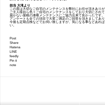
担当 大滝より
この度は大切なご自宅のメンテナンスを弊社にお任せ頂きありが
ご主人様自ら色々ご自宅のメンテナンスをしており大切にされて
届かない屋根の漆喰メンテナンスにご協力出来て良かったです。
アンケートも全ての項目で大変ご満足のご回答を頂きましてあり
今後も定期点検などでお伺い致しますが、気になる事などあれば
い。
Post
Share
Hatena
LINE
feedly
Pin it
note