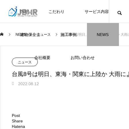
TOP
こだわり
サービス内容
ニュース
ブログ
チラシ
お客様
建物保全士
施工事例
NEWS
NEWS
ニュース
台風8号は明日、東海・関東に上陸か 大雨
JBHR横浜
JBHR名古屋
施工事例
施工事例
会社概要
お問い合わせ
ニュース
台風8号は明日、東海・関東に上陸か 大雨に
2022.08.12
JBHR横浜の施工事例
JBHR名古屋の施工事
になります。
例になります。
お盆に伴う休業のお知らせ
川崎市でリノベーションを検討する方
NEW
お客様アンケート405
藤沢市でリノベーションを検討する方
川崎市でリノベーションを検討する方
NEW
クーリング・オフ手続きのお知らせ
【年収6
座間市の
建物の点
お客様ア
火災報知
座間市の
施工の際
Post
へ｜後悔しない計画の立て方と相談先
へ｜費用・進め方・会社選びのポイン
へ｜後悔しない計画の立て方と相談先
場管理サ
JBHRに
門家へ 
はあるの
JBHRに
Share
2026.07.30
2021.04.25
2026.01.25
2021.04.25
2024.04.26
2026.01
2020.05
の選び方
ト
の選び方
Hatena
髪型自由
2026.07.01
2026.08.01
2026.07.01
2026.04
2026.06
2020.03
2026.04
2026.06