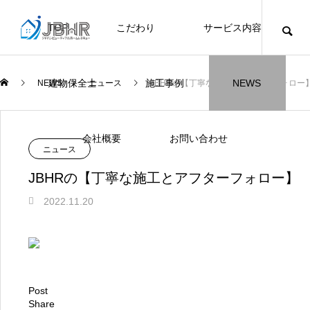
TOP
こだわり
サービス内容
ニュース
ブログ
チラシ
お客様
建物保全士
施工事例
NEWS
NEWS
ニュース
JBHRの【丁寧な施工とアフターフォロー
JBHR横浜
JBHR名古屋
施工事例
施工事例
会社概要
お問い合わせ
ニュース
JBHRの【丁寧な施工とアフターフォロー】
2022.11.20
JBHR横浜の施工事例
JBHR名古屋の施工事
になります。
例になります。
お盆に伴う休業のお知らせ
川崎市でリノベーションを検討する方
NEW
お客様アンケート405
藤沢市でリノベーションを検討する方
川崎市でリノベーションを検討する方
NEW
クーリング・オフ手続きのお知らせ
【年収6
座間市の
建物の点
お客様ア
火災報知
座間市の
施工の際
へ｜後悔しない計画の立て方と相談先
へ｜費用・進め方・会社選びのポイン
へ｜後悔しない計画の立て方と相談先
場管理サ
JBHRに
門家へ 
はあるの
JBHRに
Post
2026.07.30
2021.04.25
2026.01.25
2021.04.25
2024.04.26
2026.01
2020.05
の選び方
ト
の選び方
Share
髪型自由
2026.07.01
2026.08.01
2026.07.01
2026.04
2026.06
2020.03
2026.04
2026.06