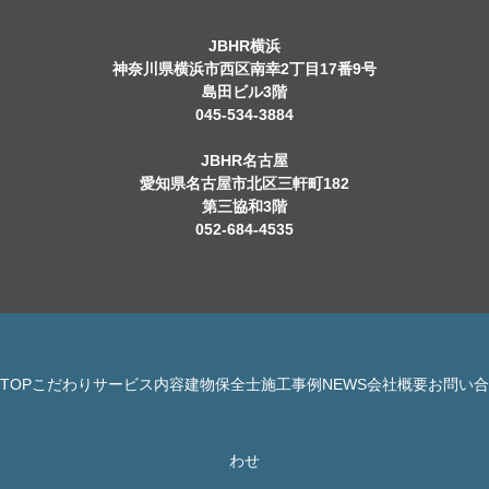
JBHR横浜
神奈川県横浜市西区南幸2丁目17番9号
島田ビル3階
045-534-3884
JBHR名古屋
愛知県名古屋市北区三軒町182
第三協和3階
052-684-4535
TOP
こだわり
サービス内容
建物保全士
施工事例
NEWS
会社概要
お問い合
© 株式会社 JBHR All Rights Reserved.
わせ