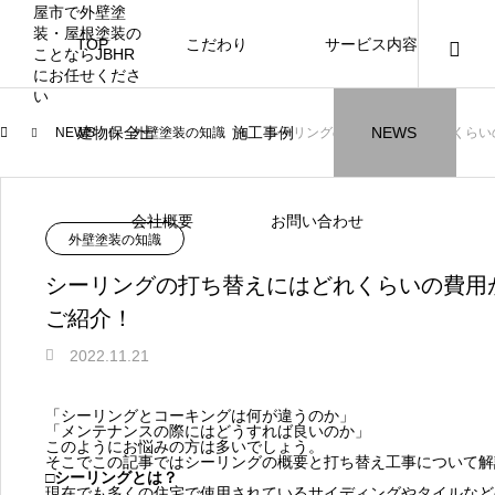
TOP
こだわり
サービス内容
ニュース
ブログ
チラシ
お客様
建物保全士
施工事例
NEWS
NEWS
外壁塗装の知識
シーリングの打ち替えにはどれくらい
JBHR横浜
JBHR名古屋
施工事例
施工事例
会社概要
お問い合わせ
外壁塗装の知識
シーリングの打ち替えにはどれくらいの費用
ご紹介！
2022.11.21
JBHR横浜の施工事例
JBHR名古屋の施工事
になります。
例になります。
「シーリングとコーキングは何が違うのか」
「メンテナンスの際にはどうすれば良いのか」
お盆に伴う休業のお知らせ
川崎市でリノベーションを検討する方
NEW
お客様アンケート405
藤沢市でリノベーションを検討する方
川崎市でリノベーションを検討する方
NEW
クーリング・オフ手続きのお知らせ
【年収6
座間市の
建物の点
お客様ア
火災報知
座間市の
施工の際
このようにお悩みの方は多いでしょう。
へ｜後悔しない計画の立て方と相談先
へ｜費用・進め方・会社選びのポイン
へ｜後悔しない計画の立て方と相談先
場管理サ
JBHRに
門家へ 
はあるの
JBHRに
そこでこの記事ではシーリングの概要と打ち替え工事について解
2026.07.30
2021.04.25
2026.01.25
2021.04.25
2024.04.26
2026.01
2020.05
□シーリングとは？
の選び方
ト
の選び方
髪型自由
現在でも多くの住宅で使用されているサイディングやタイルなど
2026.07.01
2026.08.01
2026.07.01
2026.04
2026.06
2020.03
2026.04
2026.06