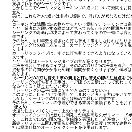
充填されるのがシーリングです。
しかしここでシーリングとコーキングの違いについて疑問をお持
せん。
実は、これら2つの違いは非常に曖昧で、呼び方が異なるだけだ
ん。
コーキングは隙間に詰め物をするという意味で、シーリングは密
ただ、業者にお願いする際にはどちらでも伝わるので問題ありま
シーリングの寿命は環境によって変わってくるので一概には言え
年です。
そのため、耐用年数を過ぎたら打ち替え工事をしなければなりま
シーリング材の施工方法には「カートリッジタイプ」「二液を混
ります。
カートリッジタイプは、すぐに打ち替えできるようになっている
ズです。
ただ、値段はカートリッジタイプの方が高くなります。
二液を混合して作るタイプは、その名の通り2つの液体を混合し
混ぜるのに時間がかかるため施工期間が長くなりますが、値段は
あります。
□シーリングの打ち替え工事の費用と打ち替えの際の注意点をご
シーリングの打ち替え工事は、一戸建ての面積によって変わって
なるべく安く済ませたいと考え、
「シーリングの工事は誰にでもできるのではないか」
このように、自分だけで修理してしまおうと考える方は多いです
しかし、シーリングの打ち替えは極めて難しい作業です。
そのため、シーリングの修理ができる業者に依頼することをおす
□まとめ
快適な住まいづくりに一つ上のクオリティを。
オートンイクシードは新たに開発した特殊高耐久ポリマー「LS
り、これまでにない耐久性、耐候性を実現した「超寿命シーリン
新築・リフォーム問わず幅広い用途で、長期に渡り大切な建物を
社は標準仕様でオートンイクシードを使用致します。