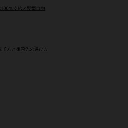
100％支給／髪型自由
立て方と相談先の選び方