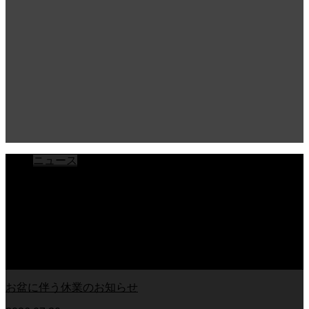
ニュース
ブログ
チラシ
お客様アンケート
おうちの知識
外壁塗装の知識
足場幕
クーリング・オフ
お盆に伴う休業のお知らせ