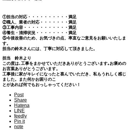
①担当の対応・・・・・・・・・・満足
②職人、業者の対応・・・・・・・満足
③工事内容・・・・・・・・・・・満足
④養生・清掃状況・・・・・・・・満足
⑤今後改善のため、お気づきの点、率直なご意見をお願いいたしま
す。
担当の鈴木さんには、丁寧に対応して頂きました。
担当 鈴木より
この度は､工事をまかせていただきありがとうございます｡お褒めの
お言葉ありがとうございます。
工事後に家がキレイになったと喜んでいただき、私もうれしく感じ
ました。また何かお困りのこ
とがあれば何でもおっしゃってください！
Post
Share
Hatena
LINE
feedly
Pin it
note