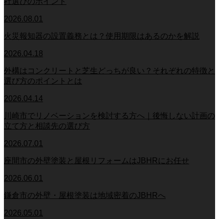
社選びのポイント
2026.08.01
火災報知器の設置義務とは？使用期限はあるのかを解説
2026.04.18
外構はコンクリートと芝生どっちが良い？それぞれの特徴と
選び方のポイントとは
2026.04.14
川崎市でリノベーションを検討する方へ｜後悔しない計画の
立て方と相談先の選び方
2026.07.01
座間市の外壁塗装と屋根リフォームはJBHRにお任せ
2026.06.01
鎌倉市の外壁・屋根塗装は地域密着のJBHRへ
2026.05.01