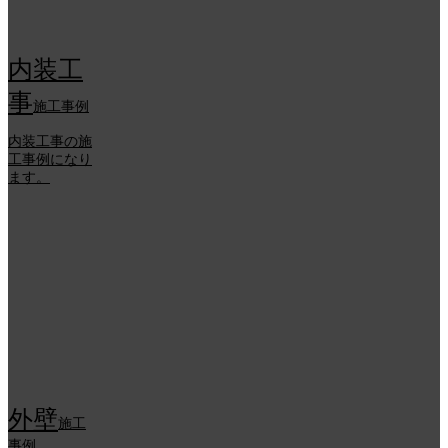
内装工
事
施工事例
内装工事の施
工事例になり
ます。
外壁
施工
事例