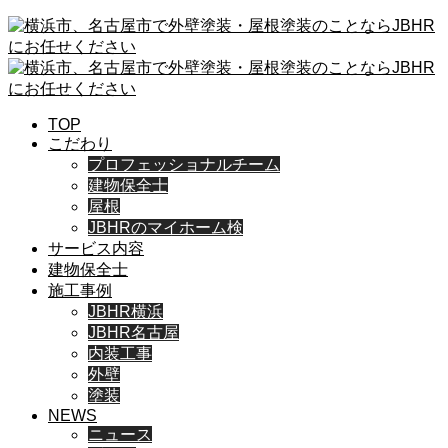
TOP
こだわり
プロフェッショナルチーム
建物保全士
屋根
JBHRのマイホーム検
サービス内容
建物保全士
施工事例
JBHR横浜
JBHR名古屋
内装工事
外壁
塗装
NEWS
ニュース