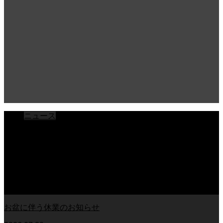
ニュース
ブログ
チラシ
お客様アンケート
おうちの知識
外壁塗装の知識
足場幕
クーリング・オフ
お盆に伴う休業のお知らせ