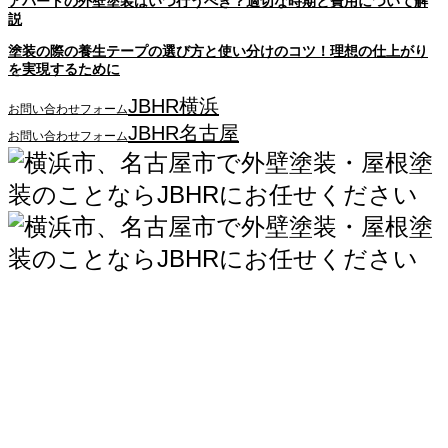
アパートの外壁塗装はいつ行うべき？適切な時期と費用について解
説
塗装の際の養生テープの選び方と使い分けのコツ！理想の仕上がり
を実現するために
JBHR横浜
お問い合わせフォーム
JBHR名古屋
お問い合わせフォーム
JBHR横浜
神奈川県横浜市西区南幸2丁目17番9号
島田ビル3階
045-534-3884
JBHR名古屋
愛知県名古屋市北区三軒町182
第三協和3階
052-684-4535