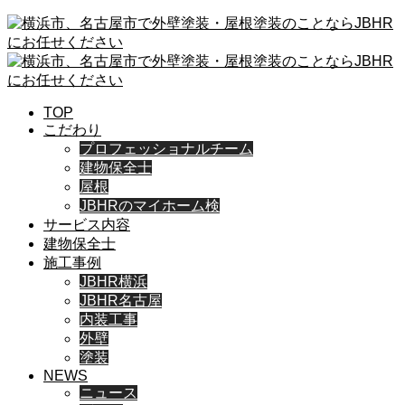
TOP
こだわり
プロフェッショナルチーム
建物保全士
屋根
JBHRのマイホーム検
サービス内容
建物保全士
施工事例
JBHR横浜
JBHR名古屋
内装工事
外壁
塗装
NEWS
ニュース