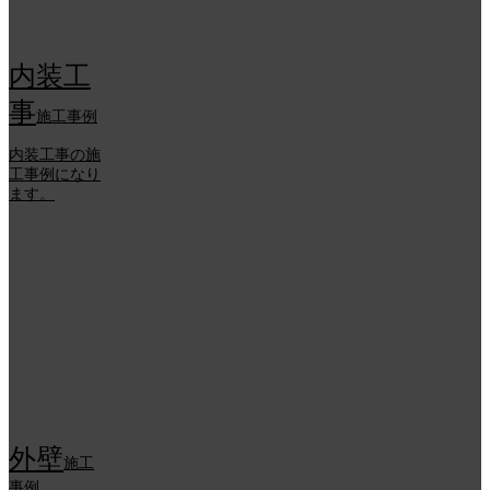
内装工
事
施工事例
内装工事の施
工事例になり
ます。
外壁
施工
事例