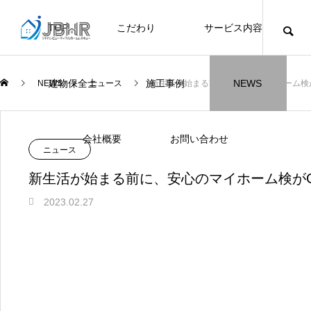
TOP
こだわり
サービス内容
ニュース
ブログ
チラシ
お客様
建物保全士
施工事例
NEWS
NEWS
ニュース
新生活が始まる前に、安心のマイホーム検が
JBHR横浜
JBHR名古屋
施工事例
施工事例
会社概要
お問い合わせ
NEW
NEW
ニュース
新生活が始まる前に、安心のマイホーム検がG
2023.02.27
JBHR横浜の施工事例
JBHR名古屋の施工事
になります。
例になります。
お盆に伴う休業のお知らせ
川崎市でリノベーションを検討する方
NEW
お客様アンケート405
藤沢市でリノベーションを検討する方
川崎市でリノベーションを検討する方
NEW
クーリング・オフ手続きのお知らせ
【年収6
座間市の
建物の点
お客様ア
火災報知
座間市の
施工の際
へ｜後悔しない計画の立て方と相談先
へ｜費用・進め方・会社選びのポイン
へ｜後悔しない計画の立て方と相談先
場管理サ
JBHRに
門家へ 
はあるの
JBHRに
2026.07.30
2021.04.25
2026.01.25
2021.04.25
2024.04.26
2026.01
2020.05
の選び方
ト
の選び方
髪型自由
2026.07.01
2026.08.01
2026.07.01
2026.04
2026.06
2020.03
2026.04
2026.06