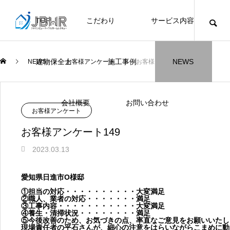
TOP
こだわり
サービス内容
ニュース
ブログ
チラシ
お客様
建物保全士
施工事例
NEWS
NEWS
お客様アンケート
お客様アンケート149
JBHR横浜
JBHR名古屋
施工事例
施工事例
会社概要
お問い合わせ
NEW
NEW
お客様アンケート
お客様アンケート149
2023.03.13
JBHR横浜の施工事例
JBHR名古屋の施工事
愛知県日進市O様邸
になります。
例になります。
①担当の対応・・・・・・・・・・大変満足
②職人、業者の対応・・・・・・・満足
お盆に伴う休業のお知らせ
川崎市でリノベーションを検討する方
NEW
お客様アンケート405
藤沢市でリノベーションを検討する方
川崎市でリノベーションを検討する方
NEW
クーリング・オフ手続きのお知らせ
【年収6
座間市の
建物の点
お客様ア
火災報知
座間市の
施工の際
③工事内容・・・・・・・・・・・大変満足
へ｜後悔しない計画の立て方と相談先
へ｜費用・進め方・会社選びのポイン
へ｜後悔しない計画の立て方と相談先
④養生・清掃状況・・・・・・・・満足
場管理サ
JBHRに
門家へ 
はあるの
JBHRに
2026.07.30
2021.04.25
2026.01.25
2021.04.25
2024.04.26
2026.01
2020.05
⑤今後改善のため、お気づきの点、率直なご意見をお願いいたし
の選び方
ト
の選び方
髪型自由
現場責任者の平石さんが、細心の注意をはらいながらこまめに動
2026.07.01
2026.08.01
2026.07.01
2026.04
2026.06
2020.03
2026.04
2026.06