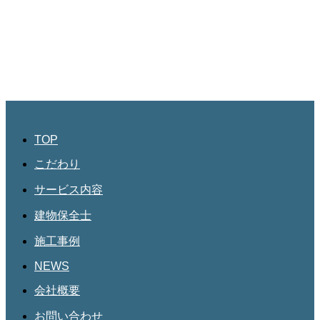
島田ビル3階
045-534-3884
JBHR名古屋
愛知県名古屋市北区三軒町182
第三協和3階
052-684-4535
TOP
こだわり
サービス内容
建物保全士
施工事例
NEWS
会社概要
お問い合わせ