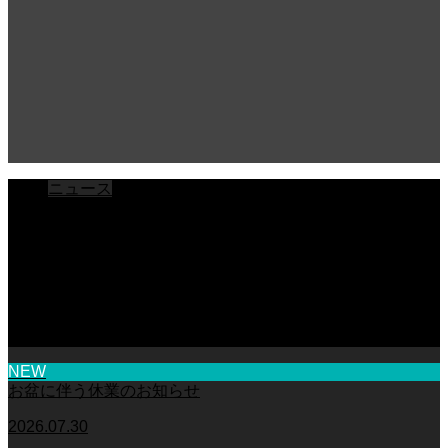
ニュース
ブログ
チラシ
お客様アンケート
おうちの知識
外壁塗装の知識
足場幕
クーリング・オフ
NEW
お盆に伴う休業のお知らせ
2026.07.30