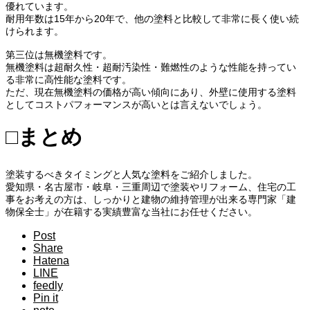
優れています。
耐用年数は15年から20年で、他の塗料と比較して非常に長く使い続
けられます。
第三位は無機塗料です。
無機塗料は超耐久性・超耐汚染性・難燃性のような性能を持ってい
る非常に高性能な塗料です。
ただ、現在無機塗料の価格が高い傾向にあり、外壁に使用する塗料
としてコストパフォーマンスが高いとは言えないでしょう。
□まとめ
塗装するべきタイミングと人気な塗料をご紹介しました。
愛知県・名古屋市・岐阜・三重周辺で塗装やリフォーム、住宅の工
事をお考えの方は、しっかりと建物の維持管理が出来る専門家「建
物保全士」が在籍する実績豊富な当社にお任せください。
Post
Share
Hatena
LINE
feedly
Pin it