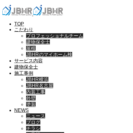
TOP
こだわり
プロフェッショナルチーム
建物保全士
屋根
JBHRのマイホーム検
サービス内容
建物保全士
施工事例
JBHR横浜
JBHR名古屋
内装工事
外壁
塗装
NEWS
ニュース
ブログ
チラシ