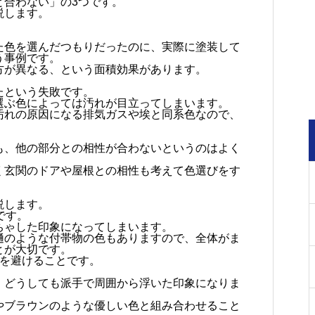
と合わない」の3つです。
説します。
た色を選んだつもりだったのに、実際に塗装して
う事例です。
方が異なる、という面積効果があります。
たという失敗です。
選ぶ色によっては汚れが目立ってしまいます。
汚れの原因になる排気ガスや埃と同系色なので、
も、他の部分との相性が合わないというのはよく
く玄関のドアや屋根との相性も考えて色選びをす
説します。
です。
ちゃした印象になってしまいます。
樋のような付帯物の色もありますので、全体がま
とが大切です。
のを避けることです。
、どうしても派手で周囲から浮いた印象になりま
やブラウンのような優しい色と組み合わせること