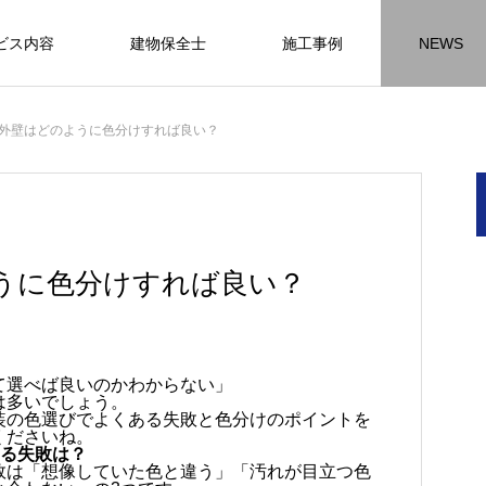
ビス内容
建物保全士
施工事例
NEWS
チラシ
お客様アンケート
おうちの知識
外壁塗装の
外壁はどのように色分けすれば良い？
HR名古屋
内装工事
外
施工事例
施工事例
施工事
うに色分けすれば良い？
名古屋の施工事
内装工事の施工事例に
外壁の施工事
て選べば良いのかわからない」
ります。
なります。
ます。
は多いでしょう。
装の色選びでよくある失敗と色分けのポイントを
方
方
方
【年収600万も可能】未経験歓迎の現
座間市の外壁塗装と屋根リフォームは
建物の点検・維持管理は信頼できる専
お客様アンケート404
火災報知器の設置義務とは？使用期限
座間市の外壁塗装と屋根リフォームは
施工の際は足場幕を設置しています
くださいね。
先
ン
先
場管理サポート★残業代100％支給／
JBHRにお任せ
門家へ （チラシ）②
はあるのかを解説
JBHRにお任せ
ある失敗は？
2026.01.25
2020.05.25
敗は「想像していた色と違う」「汚れが目立つ色
髪型自由
2026.04.13
2026.06.01
2020.03.09
2026.04.18
2026.06.01