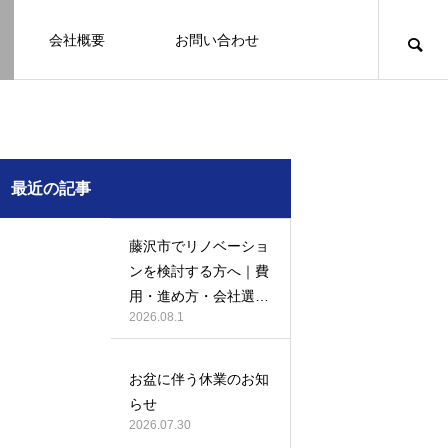
会社概要
お問い合わせ
知識
足場幕
クーリング・オフ
壁
塗装
例
施工事例
最近の記事
藤沢市でリノベーショ
ンを検討する方へ｜費
用・進め方・会社選び
2026.08.1
のポイント
例になり
塗装の施工事例になり
ます。
お盆に伴う休業のお知
お客様アンケート401
鎌倉市の外壁・屋根塗装は地域密着の
建物の点検・維持管理は信頼できる専
お客様アンケート403
外構はコンクリートと芝生どっちが良
鎌倉市の外壁・屋根塗装は地域密着の
らせ
JBHRへ
門家へ （チラシ）
い？それぞれの特徴と選び方のポイン
JBHRへ
2026.01.24
2026.01.24
2026.07.30
トとは
2026.05.01
2020.03.09
2026.04.14
2026.05.01