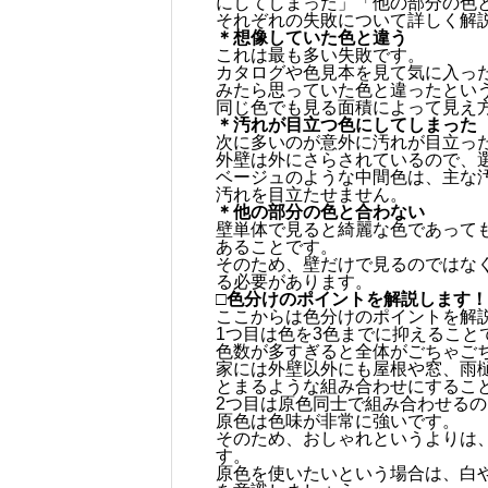
にしてしまった」「他の部分の色
それぞれの失敗について詳しく解
＊想像していた色と違う
これは最も多い失敗です。
カタログや色見本を見て気に入っ
みたら思っていた色と違ったとい
同じ色でも見る面積によって見え
＊汚れが目立つ色にしてしまった
次に多いのが意外に汚れが目立っ
外壁は外にさらされているので、
ベージュのような中間色は、主な
汚れを目立たせません。
＊他の部分の色と合わない
壁単体で見ると綺麗な色であって
あることです。
そのため、壁だけで見るのではな
る必要があります。
□色分けのポイントを解説します！
ここからは色分けのポイントを解
1つ目は色を3色までに抑えること
色数が多すぎると全体がごちゃご
家には外壁以外にも屋根や窓、雨
とまるような組み合わせにするこ
2つ目は原色同士で組み合わせる
原色は色味が非常に強いです。
そのため、おしゃれというよりは
す。
原色を使いたいという場合は、白