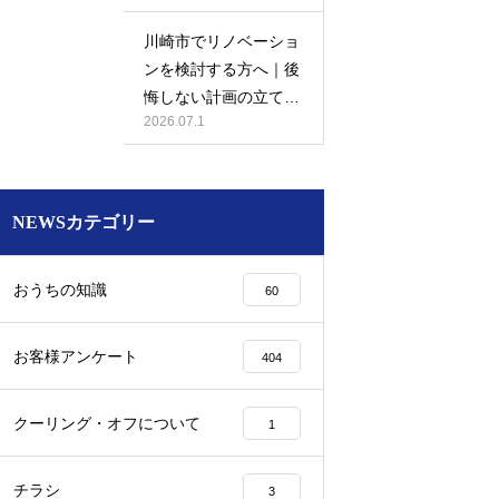
川崎市でリノベーショ
ンを検討する方へ｜後
悔しない計画の立て方
2026.07.1
と相談先の選び方
NEWSカテゴリー
おうちの知識
60
お客様アンケート
404
クーリング・オフについて
1
チラシ
3