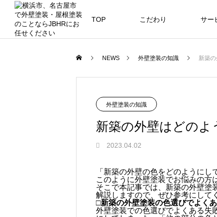
TOP
こだわり
サー
ニュース
ブログ
NEWS
外壁塗装の知識
新築の
JBHR横浜
JB
施工事例
外壁塗装の知識
新築の外壁はどのよ
2023.04.02
JBHR横浜の施工事例
JBHR
「新築の外壁の色をどのようにし
になります。
例にな
このように外壁塗装でお悩みの方
そこで本記事では、新築の外壁塗
お盆に伴う休業のお知らせ
川崎市でリノベーションを検討する
NEW
お客様アンケート405
藤沢市でリノベーションを検討する
川崎市でリノベーションを検討する
NEW
クーリング・オフ手続きのお知らせ
解説しますので、ぜひ参考にして
へ｜後悔しない計画の立て方と相談
へ｜費用・進め方・会社選びのポイ
へ｜後悔しない計画の立て方と相談
□新築の外壁塗装の色選びでよく
2026.07.30
2021.04.25
2026.01.25
2021.04.25
2024.04.26
外壁塗装での色選びでよくある失
の選び方
ト
の選び方
2026.07.01
2026.08.01
2026.07.01