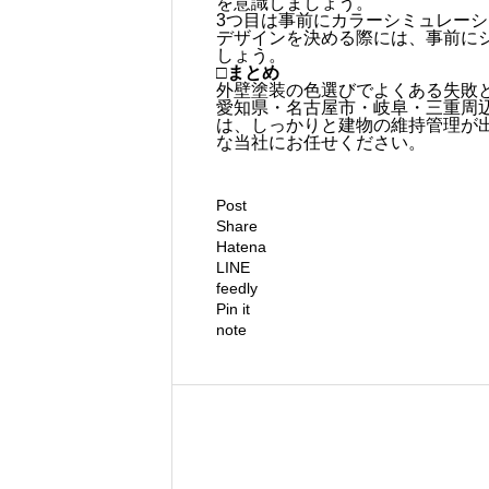
を意識しましょう。
3つ目は事前にカラーシミュレー
デザインを決める際には、事前に
しょう。
□まとめ
外壁塗装の色選びでよくある失敗
愛知県・名古屋市・岐阜・三重周
は、しっかりと建物の維持管理が
な当社にお任せください。
Post
Share
Hatena
LINE
feedly
Pin it
note