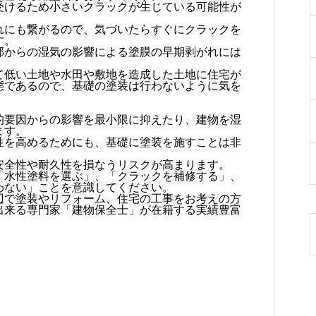
受けるため小さいクラックが生じている可能性が
れにも繋がるので、気づいたらすぐにクラックを
す。
部からの湿気の影響による塗膜の早期剥がれには
て低い土地や水田や敷地を造成した土地に住宅が
態であるので、基礎の塗装は行わないように気を
的要因からの影響を最小限に抑えたり、建物を湿
ます。
性を高めるためにも、基礎に塗装を施すことは非
安全性や耐久性を損なうリスクが高まります。
「水性塗料を選ぶ」、「クラックを補修する」、
わない」ことを意識してください。
辺で塗装やリフォーム、住宅の工事をお考えの方
出来る専門家「建物保全士」が在籍する実績豊富