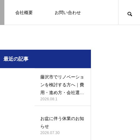
会社概要
お問い合わせ
知識
足場幕
クーリング・オフ
壁
塗装
例
施工事例
最近の記事
藤沢市でリノベーショ
ンを検討する方へ｜費
用・進め方・会社選び
2026.08.1
のポイント
例になり
塗装の施工事例になり
ます。
お盆に伴う休業のお知
お客様アンケート401
鎌倉市の外壁・屋根塗装は地域密着の
建物の点検・維持管理は信頼できる専
お客様アンケート403
外構はコンクリートと芝生どっちが良
鎌倉市の外壁・屋根塗装は地域密着の
らせ
JBHRへ
門家へ （チラシ）
い？それぞれの特徴と選び方のポイン
JBHRへ
2026.01.24
2026.01.24
2026.07.30
トとは
2026.05.01
2020.03.09
2026.04.14
2026.05.01