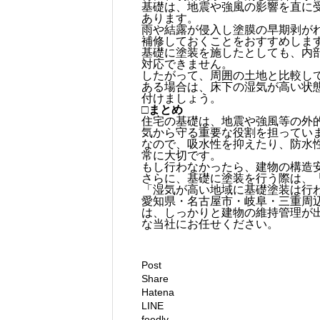
基礎は、地震や強風の影響を直に
あります。
雨や結露が侵入し塗膜の早期剥が
補修しておくことをおすすめしま
基礎に塗装を施したとしても、内
対応できません。
したがって、周囲の土地と比較し
ある場合は、床下の湿気が高い状
付けましょう。
□まとめ
住宅の基礎は、地震や強風等の外
気から守る重要な役割を担ってい
なので、吸水性を抑えたり、防水
常に大切です。
もし行わなかったら、建物の構造
さらに、基礎に塗装を行う際は、
「湿気が高い地域に基礎塗装は行
愛知県・名古屋市・岐阜・三重周
は、しっかりと建物の維持管理が
な当社にお任せください。
Post
Share
Hatena
LINE
feedly