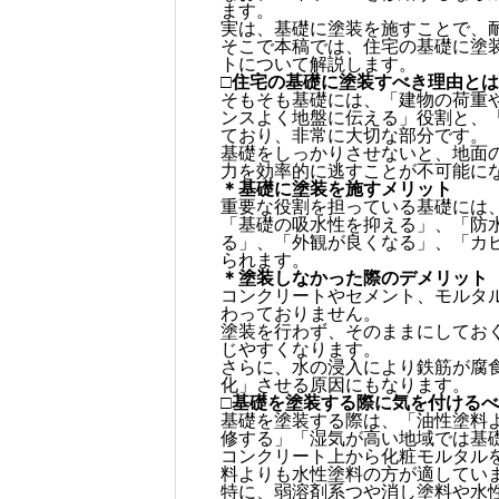
ます。
実は、基礎に塗装を施すことで、
そこで本稿では、住宅の基礎に塗
トについて解説します。
□住宅の基礎に塗装すべき理由と
そもそも基礎には、「建物の荷重
ンスよく地盤に伝える」役割と、
ており、非常に大切な部分です。
基礎をしっかりさせないと、地面
力を効率的に逃すことが不可能に
＊基礎に塗装を施すメリット
重要な役割を担っている基礎には
「基礎の吸水性を抑える」、「防
る」、「外観が良くなる」、「カ
られます。
＊塗装しなかった際のデメリット
コンクリートやセメント、モルタ
わっておりません。
塗装を行わず、そのままにしてお
じやすくなります。
さらに、水の浸入により鉄筋が腐
化」させる原因にもなります。
□基礎を塗装する際に気を付ける
基礎を塗装する際は、「油性塗料
修する」「湿気が高い地域では基
コンクリート上から化粧モルタル
料よりも水性塗料の方が適してい
特に、弱溶剤系つや消し塗料や水