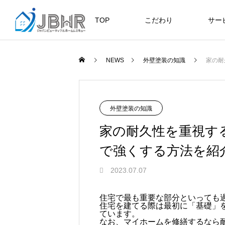
TOP
こだわり
サー
ニュース
ブログ
NEWS
外壁塗装の知識
家の耐
JBHR横浜
JB
施工事例
NEW
外壁塗装の知識
家の耐久性を重視す
で強くする方法を紹
JBHR横浜の施工事例
JBHR
2023.07.07
になります。
例にな
お盆に伴う休業のお知らせ
川崎市でリノベーションを検討する
NEW
お客様アンケート405
藤沢市でリノベーションを検討する
川崎市でリノベーションを検討する
NEW
クーリング・オフ手続きのお知らせ
住宅で最も重要な部分といっても
住宅を建てる際は最初に「基礎」
へ｜後悔しない計画の立て方と相談
へ｜費用・進め方・会社選びのポイ
へ｜後悔しない計画の立て方と相談
2026.07.30
2021.04.25
2026.01.25
2021.04.25
2024.04.26
ています。
の選び方
ト
の選び方
なお、マイホームを修繕するなら
2026.07.01
2026.08.01
2026.07.01