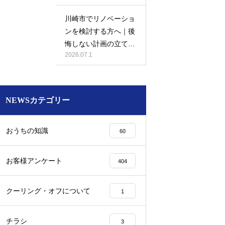
川崎市でリノベーショ
ンを検討する方へ｜後
悔しない計画の立て方
2026.07.1
と相談先の選び方
NEWSカテゴリー
おうちの知識
60
お客様アンケート
404
クーリング・オフについて
1
チラシ
3