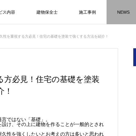
ビス内容
建物保全士
施工事例
NEWS
チラシ
お客様アンケート
おうちの知識
外壁塗装の
久性を重視する方必見！住宅の基礎を塗装で強くする方法を紹介！
HR名古屋
内装工事
外
施工事例
施工事例
施工事
る方必見！住宅の基礎を塗装
介！
名古屋の施工事
内装工事の施工事例に
外壁の施工事
ります。
なります。
ます。
方
方
方
【年収600万も可能】未経験歓迎の現
座間市の外壁塗装と屋根リフォームは
建物の点検・維持管理は信頼できる専
お客様アンケート404
火災報知器の設置義務とは？使用期限
座間市の外壁塗装と屋根リフォームは
施工の際は足場幕を設置しています
過言ではない「基礎」。
を設け、その上に建物を作ることが一般的とされ
先
ン
先
場管理サポート★残業代100％支給／
JBHRにお任せ
門家へ （チラシ）②
はあるのかを解説
JBHRにお任せ
2026.01.25
2020.05.25
髪型自由
耐久性を強くしたいとお考えの方は多いと思われ
2026.04.13
2026.06.01
2020.03.09
2026.04.18
2026.06.01