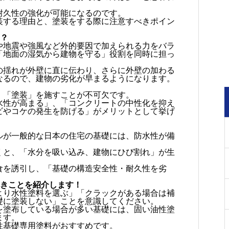
耐久性の強化が可能になるのです。
装する理由と、塗装をする際に注意すべきポイン
は？
や地震や強風など外的要因で加えられる力をバラ
「地面の湿気から建物を守る」役割を同時に担っ
の揺れが外壁に直に伝わり、さらに外壁の加わる
なるので、建物の劣化が早まるようになります。
、「塗装」を施すことが不可欠です。
水性が高まる」、「コンクリートの中性化を抑え
ビやコケの発生を防げる」がメリットとして挙げ
ルが一般的な日本の住宅の基礎には、防水性が備
くと、「水分を吸い込み、建物にひび割れ」が生
食を誘引し、「基礎の構造安全性・耐久性を劣
べきことを紹介します！
より水性塗料を選ぶ」「クラックがある場合は補
礎に塗装しない」ことを意識してください。
を塗布している場合が多い基礎には、固い油性塗
ます。
性基礎専用塗料がおすすめです。