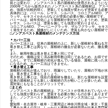
前とは変わり、ノンアスベスト系の屋根材が使用されるようにな
2000年ごろから販売されたノンアスベスト系の屋根材は、アス
め、強度が比較的弱く、塗装しても強度が変わらず塗装する必要
具体的には、パミール、レサス、シルバス、コロニアルNEO、
ラッサ、セキスイかわらUなどが塗装の必要が無い屋根材です。
パミールは、経年劣化により屋根材が剥がれてしまうため、塗装
レサス、シルバスは、塗装を施しても強度が変わりません。
コロニアルNEO、アーバニーグラッサ、ザルフグラッサ、セキ
く発生するため、補修がしにくいため、塗装も向かない屋根材で
□ノンアスベスト系屋根材のメンテナンス方法
＊カバー工法
カバー工法とは、従来の屋根材の上に、新しい屋根材を重ねる方
葺き替え工事とは異なり、屋根材の撤去が必要ないため、撤去費
す。
また、耐用年数は葺き替え工事と同じです。
そのため、価格は安く済み耐用年数は同じであるため、お得です
しかし、すでに屋根材の劣化が進んでいる場合、屋根に残った水
になるため、カバー工法はできません。
＊葺き替え工事
屋根材の劣化が進んでおり、雨漏りしていたり、屋根の下地が水
は、葺き替え工事をしましょう。
葺き替え工事とは、現在の屋根材を撤去し、新たな屋根材を設置
従来の屋根材よりも新しい屋根材の方が軽いことが多いため、屋
震対策にもなることがメリットです。
□まとめ
ノンアスベスト系の屋根材は、アスベストが含有されていないた
しても強度が変わらず、塗装する必要が無いものが多くあります
また、ノンアスベスト系屋根材のメンテナンス方法には、カバー
す。
愛知県・名古屋市・岐阜・三重周辺と神奈川県全域・東京・千葉
工事をお考えの方は、しっかりと建物の維持管理が出来る専門家