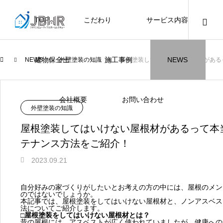
TOP
こだわり
サービス内容
ニュース
ブログ
チラシ
お客様
建物保全士
施工事例
NEWS
NEWS
外壁塗装の知識
屋根塗装してはいけない屋根材がある
JBHR横浜
JBHR名古屋
施工事例
施工事例
会社概要
お問い合わせ
外壁塗装の知識
屋根塗装してはいけない屋根材があるって本
テナンス方法をご紹介！
2023.09.21
JBHR横浜の施工事例
JBHR名古屋の施工事
になります。
例になります。
自分好みの家づくりがしたいとお考えの方の中には、屋根のメン
のではないでしょうか。
お盆に伴う休業のお知らせ
川崎市でリノベーションを検討する方
NEW
お客様アンケート405
藤沢市でリノベーションを検討する方
川崎市でリノベーションを検討する方
NEW
クーリング・オフ手続きのお知らせ
【年収6
座間市の
建物の点
お客様ア
火災報知
座間市の
施工の際
本記事では、屋根塗装をしてはいけない屋根材と、ノンアスベス
へ｜後悔しない計画の立て方と相談先
へ｜費用・進め方・会社選びのポイン
へ｜後悔しない計画の立て方と相談先
場管理サ
JBHRに
門家へ 
はあるの
JBHRに
法についてご紹介します。
2026.07.30
2021.04.25
2026.01.25
2021.04.25
2024.04.26
2026.01
2020.05
□屋根塗装をしてはいけない屋根材とは？
の選び方
ト
の選び方
髪型自由
昔の屋根には、アスベストが広く使われていましたが、健康への
2026.07.01
2026.08.01
2026.07.01
2026.04
2026.06
2020.03
2026.04
2026.06