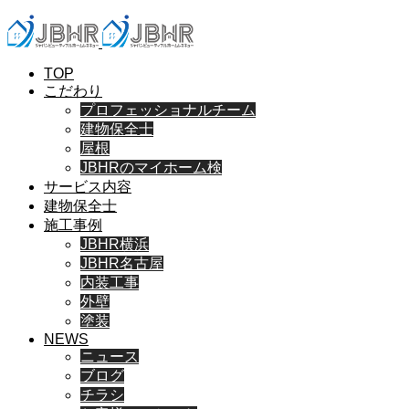
TOP
こだわり
プロフェッショナルチーム
建物保全士
屋根
JBHRのマイホーム検
サービス内容
建物保全士
施工事例
JBHR横浜
JBHR名古屋
内装工事
外壁
塗装
NEWS
ニュース
ブログ
チラシ