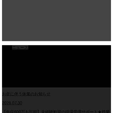
ニュース
ブログ
チラシ
お客様アンケート
おうちの知識
外壁塗装の知識
足場幕
クーリング・オフ
お盆に伴う休業のお知らせ
2026.07.30
【年収600万も可能】未経験歓迎の現場管理サポート★残業