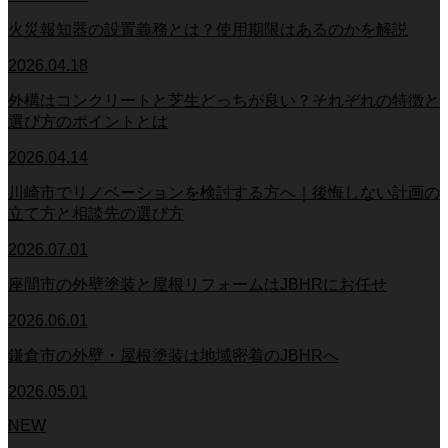
火災報知器の設置義務とは？使用期限はあるのかを解説
2026.04.18
外構はコンクリートと芝生どっちが良い？それぞれの特徴と
選び方のポイントとは
2026.04.14
川崎市でリノベーションを検討する方へ｜後悔しない計画の
立て方と相談先の選び方
2026.07.01
座間市の外壁塗装と屋根リフォームはJBHRにお任せ
2026.06.01
鎌倉市の外壁・屋根塗装は地域密着のJBHRへ
2026.05.01
NEW