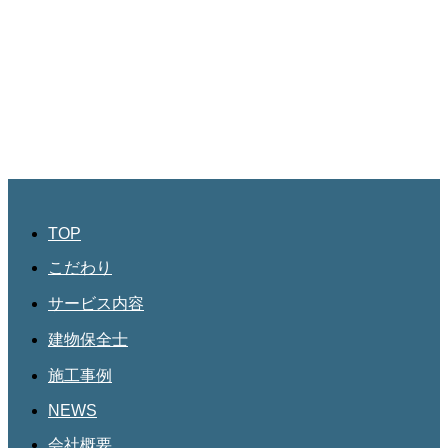
JBHR横浜
神奈川県横浜市西区南幸2丁目17番9号
島田ビル3階
045-534-3884
JBHR名古屋
愛知県名古屋市北区三軒町182
第三協和3階
052-684-4535
TOP
こだわり
サービス内容
建物保全士
施工事例
NEWS
会社概要