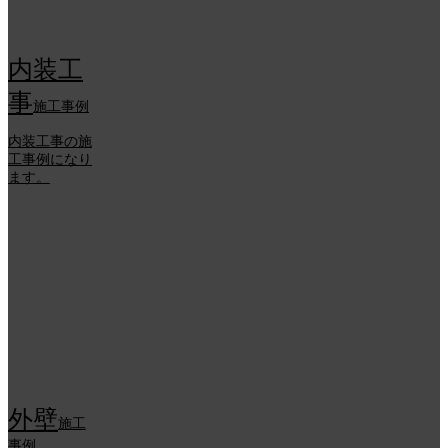
内装工
事
施工事例
内装工事の施
工事例になり
ます。
外壁
施工
事例