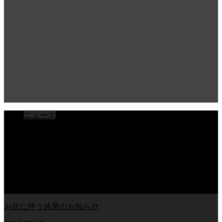
ニュース
ブログ
チラシ
お客様アンケート
おうちの知識
外壁塗装の知識
足場幕
クーリング・オフ
お盆に伴う休業のお知らせ