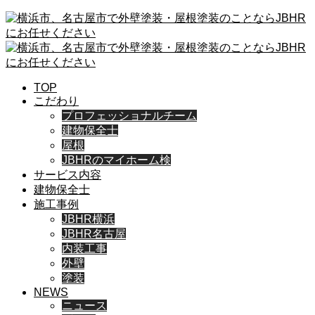
TOP
こだわり
プロフェッショナルチーム
建物保全士
屋根
JBHRのマイホーム検
サービス内容
建物保全士
施工事例
JBHR横浜
JBHR名古屋
内装工事
外壁
塗装
NEWS
ニュース